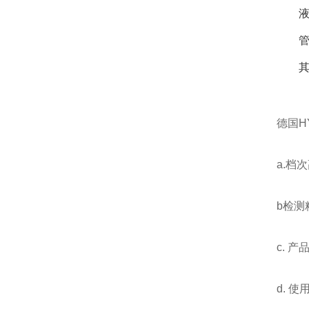
德国H
a.档
b检测
c. 
d. 