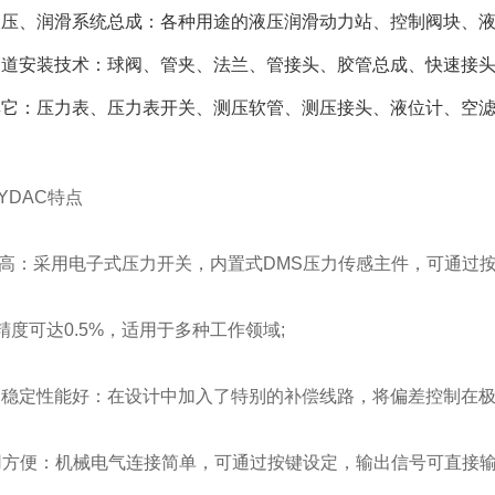
液压、润滑系统总成：各种用途的液压润滑动力站、控制阀块、
管道安装技术：球阀、管夹、法兰、管接头、胶管总成、快速接
其它：压力表、压力表开关、测压软管、测压接头、液位计、空
YDAC特点
次高：采用电子式压力开关，内置式DMS压力传感主件，可通过
精度可达0.5%，适用于多种工作领域;
产品稳定性能好：在设计中加入了特别的补偿线路，将偏差控制在
使用方便：机械电气连接简单，可通过按键设定，输出信号可直接输