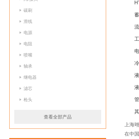
H
碳刷
滑线
电源
电阻
喷嘴
轴承
继电器
滤芯
枪头
查看全部产品
上海
在中