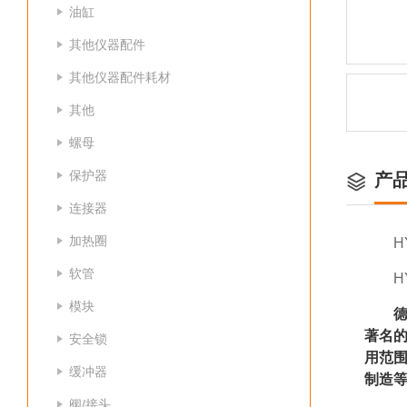
油缸
其他仪器配件
其他仪器配件耗材
其他
螺母
保护器
产
连接器
加热圈
H
软管
H
模块
德
著名
安全锁
用范
缓冲器
制造
阀/接头