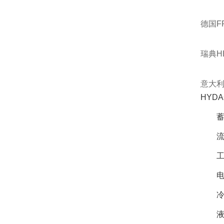
德国F
瑞典H
意大利
HYD