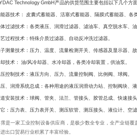
YDAC Technology GmbH产品的供货范围主要包括以下几个方
蓄能器技术： 皮囊式蓄能器、活塞式蓄能器、隔膜式蓄能器、各
流体过滤技术：各类液压、润滑过滤器、滤油车、真空脱水车、
工艺过程技术：特殊介质过滤器、自动反冲洗过滤器。
电子测量技术：压力、温度、流量检测开关、传感器及显示器、
冷却技术： 油/风冷却器、水冷却器，各类冷却装置，供油泵。
液压控制技术：液压方向、压力、流量控制阀、比例阀、球阀。
液压、润滑系统总成：各种用途的液压润滑动力站、控制阀块、
管道安装技术：球阀、管夹、法兰、管接头、胶管总成、快速接
其它：压力表、压力表开关、测压软管、测压接头、液位计、空
翊霈是一家工业控制设备供应商，是极少数全专业，全产业链覆
国进出口贸易行业积累了丰富经验。