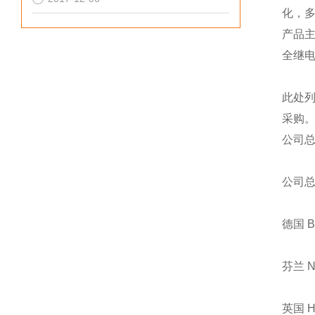
化，
产品
全继
此处
采购
公司
公司
德国 
芬兰 
英国 