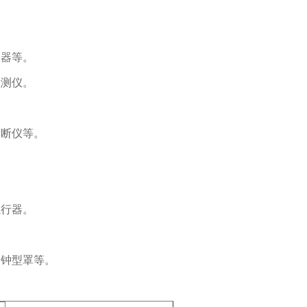
振器等。
检测仪。
诊断仪等。
执行器。
、钟型罩等。