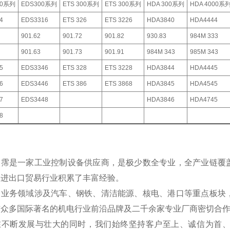
00系列
EDS300系列
ETS 300系列
ETS 300系列
HDA 300系列
HDA 4000系
4
EDS3316
ETS 326
ETS 3226
HDA3840
HDA4444
901.62
901.72
901.82
930.83
984M 333
901.63
901.73
901.91
984M 343
985M 343
5
EDS3346
ETS 328
ETS 3228
HDA3844
HDA4445
6
EDS3446
ETS 386
ETS 3868
HDA3845
HDA4545
7
EDS3448
HDA3846
HDA4745
8
翊霈是一家工业控制设备供应商，是极少数全专业，全产业链覆
国进出口贸易行业积累了丰富经验。
的业务领域涉及汽车、钢铁、清洁能源、核电、港口等重点板块
与众多国际著名的机电行业前沿品牌及二千余家专业厂商密切合
在不断发展与壮大的同时，我们始终坚持客户至上、诚信为首