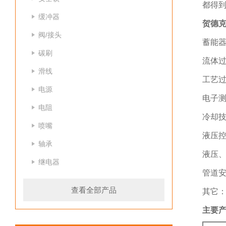
都得
缓冲器
贺德克
阀/接头
蓄能
碳刷
流体
滑线
工艺
电源
电子
电阻
冷却技
喷嘴
液压
轴承
液压
继电器
管道
查看全部产品
其它
主要