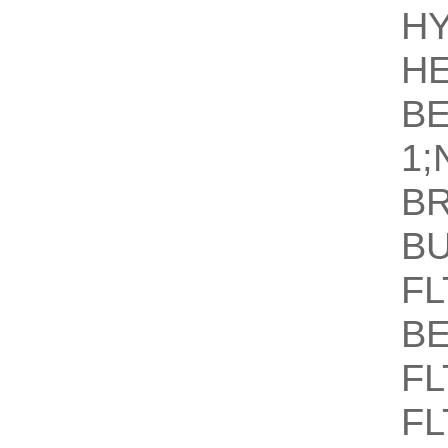
H
H
B
1;
B
B
FL
BE
FL
FL