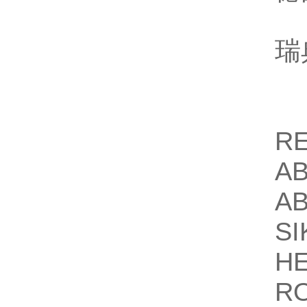
瑞
R
AB
AB
S
H
R