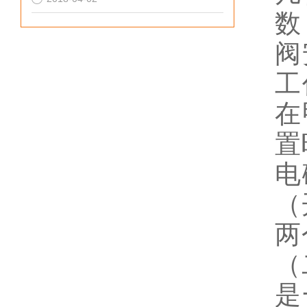
数
阀
工
在
置
电
（
两
（
是