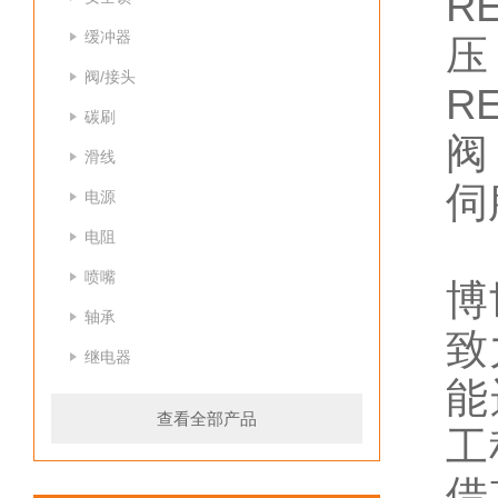
R
缓冲器
压
阀/接头
R
碳刷
阀
滑线
伺
电源
电阻
喷嘴
博
轴承
致
继电器
能
查看全部产品
工
借