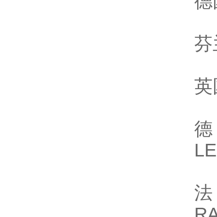
德
芬
英
德
L
法
R