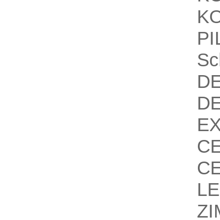
KO
P
Sc
D
D
EX
C
C
L
Z