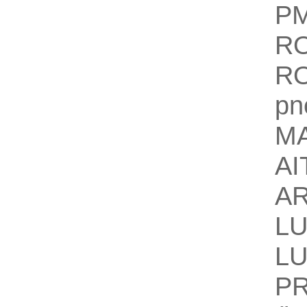
P
R
R
p
M
A
AR
L
LU
P