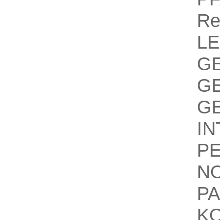
Re
LE
G
G
GE
IN
P
N
P
KO