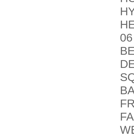
HY
HE
06
B
D
S
B
F
FA
W