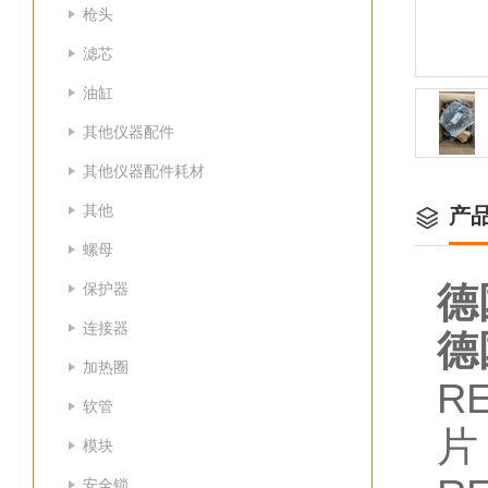
枪头
滤芯
油缸
其他仪器配件
其他仪器配件耗材
其他
产
螺母
保护器
德
连接器
德
加热圈
R
软管
片
模块
安全锁