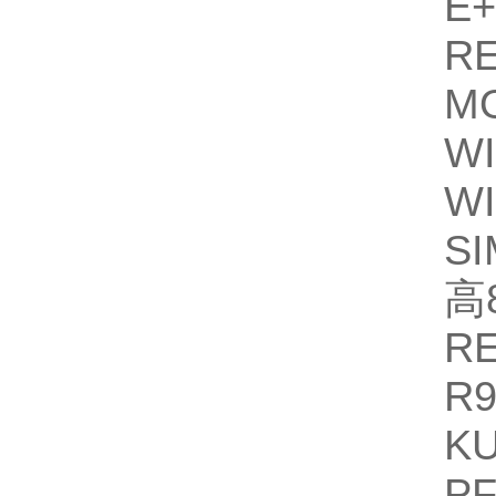
E+
R
M
W
W
S
高
R
R9
KU
PF