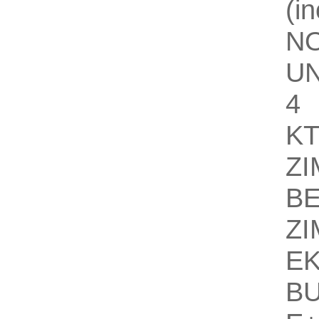
(i
NO
U
4
KT
Z
BE
Z
EK
B