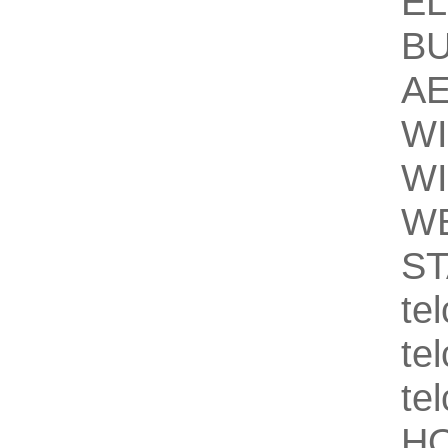
EL
BU
AE
WI
WI
W
ST
te
te
te
HO