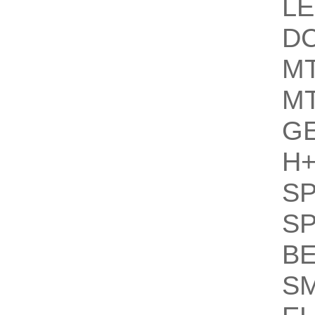
L
DC
M
M
GE
H
SP
S
BE
S