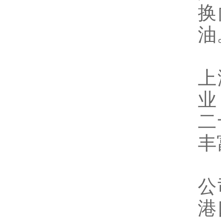
换
油
上
业
二
丰
公
港