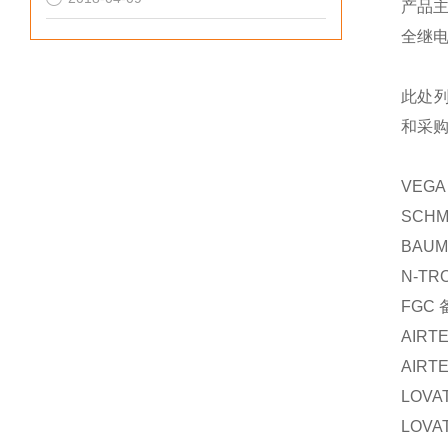
产品
全继
此处
和采
VEGA
SCHM
BAUM
N-TR
FGC
AIRT
AIRT
LOVA
LOVA