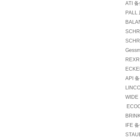
ATI
备
PALL
BALA
SCHR
SCHR
Gess
REXR
ECKE
API
备
LINC
WIDE 
ECO
BRIN
IFE
备
STAU