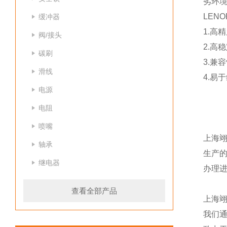
劣环
LEN
缓冲器
1.高
阀/接头
2.高
碳刷
3.兼
滑线
4.易
电源
电阻
喷嘴
上海
轴承
生产
继电器
办理
查看全部产品
上海
我们