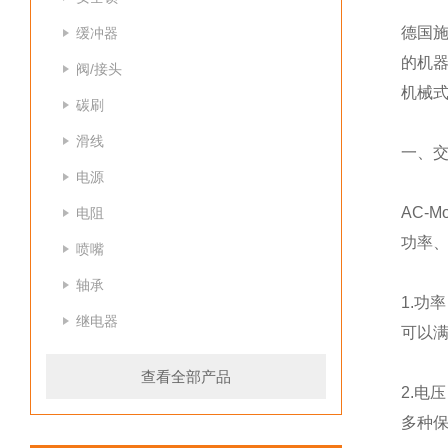
德国施
缓冲器
的机器
阀/接头
机械
碳刷
滑线
一、
电源
AC-
电阻
功率
喷嘴
轴承
1.功
继电器
可以
查看全部产品
2.电
多种