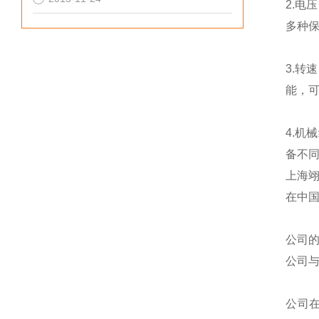
2.电
多种
3.转
能，
4.机
备不
上海
在中
公司
公司
公司