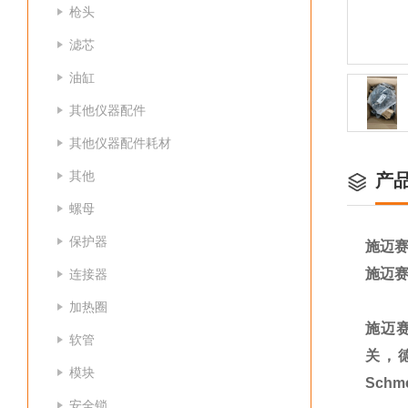
枪头
滤芯
油缸
其他仪器配件
其他仪器配件耗材
其他
产
螺母
保护器
施迈赛A
施迈赛A
连接器
加热圈
施迈赛
软管
关，德
模块
Sch
安全锁