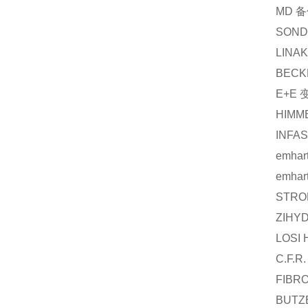
MD
备
SOND
LINAK
BECK
E+E
HIMM
INFA
emhar
emhar
STRO
ZIHY
LOSI
C.F.R.
FIBR
BUTZ