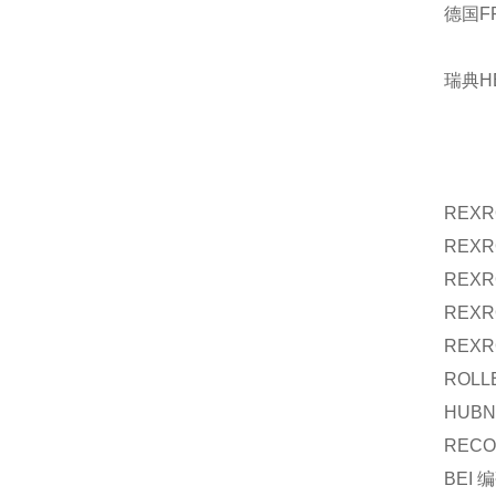
德国F
瑞典H
REXR
REXR
REXR
REXR
REXR
ROLL
HUBN
RECO
BEI
编