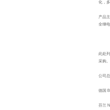
化，
产品
全继
此处
采购
公司
德国 
芬兰 