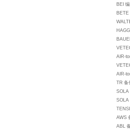
BEI
编
BETE
WALT
HAGG
BAUE
VETE
AIR-to
VETE
AIR-to
TR
备
SOLA
SOLA
TENS
AWS
ABL