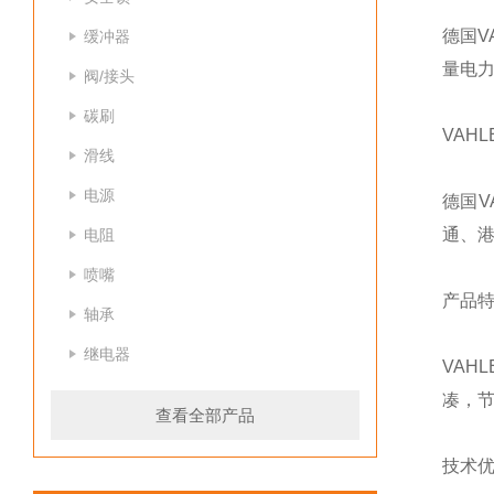
德国
缓冲器
量电
阀/接头
碳刷
VAH
滑线
电源
德国V
通、港
电阻
喷嘴
产品
轴承
继电器
VA
凑，
查看全部产品
技术