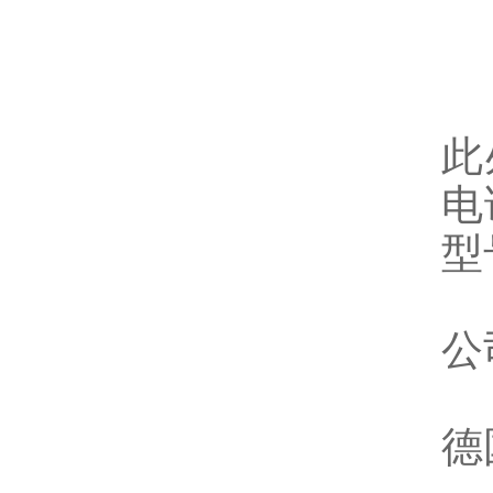
此
电
型
公
德