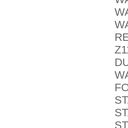
W
W
R
Z1
D
W
F
S
S
S