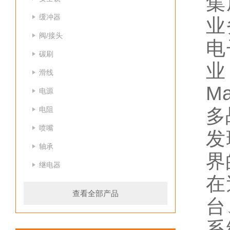
集
缓冲器
业
阀/接头
电
碳刷
业
滑线
M
电源
电阻
多
喷嘴
发
轴承
界
继电器
在
查看全部产品
台
系