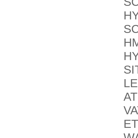
S
H
S
H
H
SI
LE
AT
VA
E
W