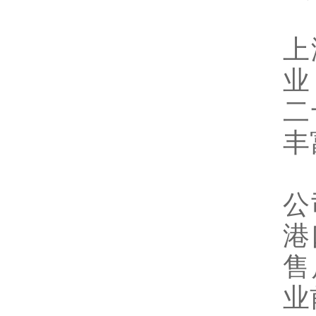
上
业
二
丰
公
港
售
业