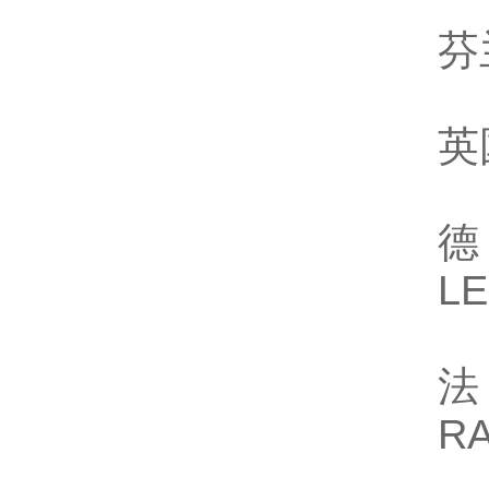
芬
英
德
L
法
R