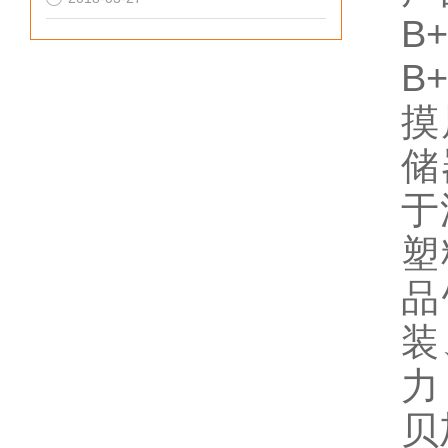
B
B
摸
储
于
塑
品
装
力
贝