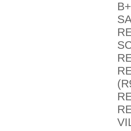
B
S
R
S
R
R
(R
R
R
V