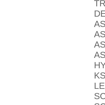
T
D
A
A
A
A
H
K
L
S