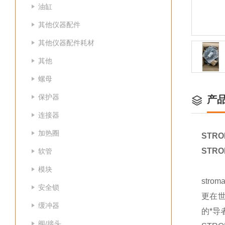
油缸
其他仪器配件
其他仪器配件耗材
其他
螺母
保护器
产
连接器
加热圈
STR
STR
软管
模块
str
安全锁
更在世
缓冲器
的*导
阀/接头