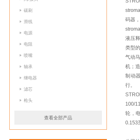
STR
stro
碳刷
码器，
滑线
str
电源
液压
电阻
类型
喷嘴
气动
机；
轴承
制动
继电器
行。
滤芯
STR
枪头
100
轮，电
查看全部产品
0.1