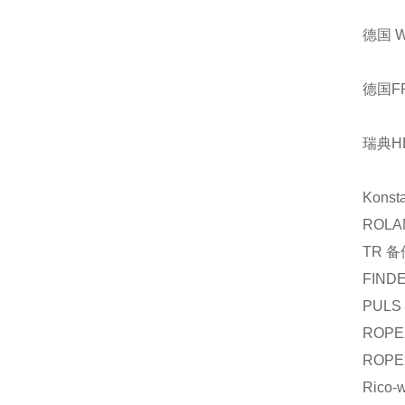
德国 
德国F
瑞典H
Konst
ROLA
TR
备
FIND
PULS
ROPE
ROPE
Rico-