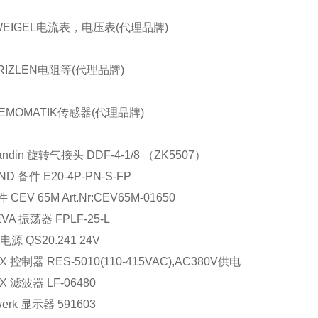
WEIGEL电流表，电压表(代理品牌)
RIZLEN电阻等(代理品牌)
EMOMATIK传感器(代理品牌)
andin
旋转气接头
DDF-4-1/8
（
ZK5507
）
ND
备件
E20-4P-PN-S-FP
件
CEV 65M Art.Nr:CEV65M-01650
EVA
振荡器
FPLF-25-L
电源
QS20.241 24V
X
控制器
RES-5010(110-415VAC),AC380V
供电
X
滤波器
LF-06480
werk
显示器
591603