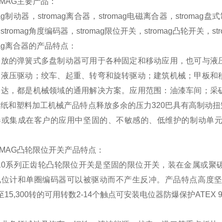
OMAG主要产品：
mag制动器，stromag离合器，stromag电磁离合器，stromag盘
stromag角度编码器，stromag限位开关，stromag凸轮开关，s
omag离合器的产品特点：
释放的弹簧式多盘制动器可用于各种固定和移动应用，也可与液
的液压驱动；绞车、起重、转弯和旋转驱动；建筑机械；甲板和
马达，都是机械领域的通用解决方案。应用范围：油漆车间；采
造纸和塑料加工机械产品特点释放多余的压力320巴具有高制动
器或集成在客户的应用中坚固的、不敏感的、低维护的制动单
OMAG凸轮限位开关产品特点：
/110系列正齿轮凸轮限位开关是坚固的限位开关，装在金属或
位计和单圈编码器可以被驱动而不产生反冲。产品特点高度坚固的
53至15,300转的可用转数2-14个触点可安装电位器防爆保护ATEX 9