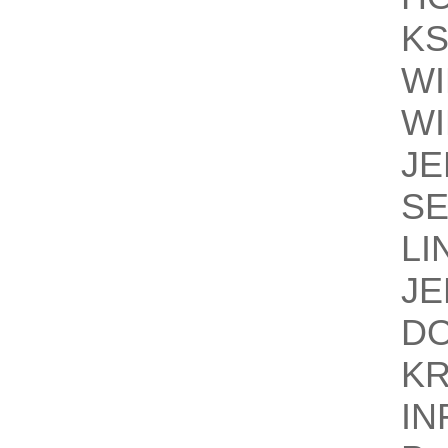
KS
WI
WI
JE
S
LI
JE
D
K
IN