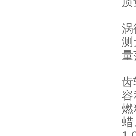
质
涡
测
量
齿
容
燃
蜡
1,