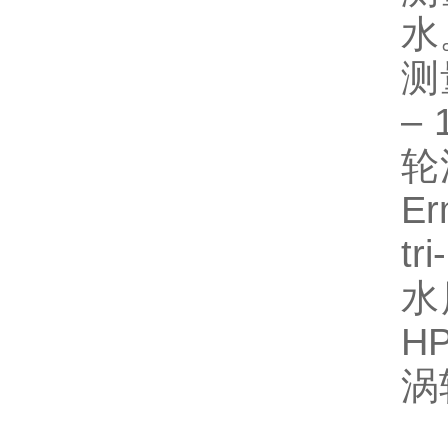
水
测
–
轮
E
t
水
H
涡