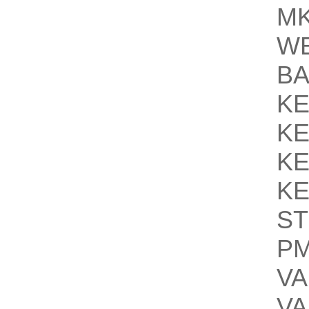
M
WE
B
K
K
K
K
ST
P
VA
VA