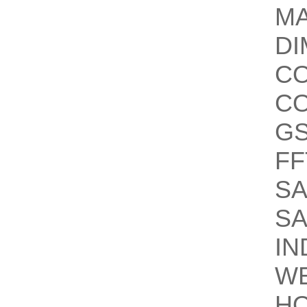
M
DI
C
C
G
FF
S
S
IN
W
H