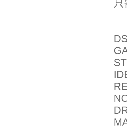
只
D
G
S
ID
R
N
D
M