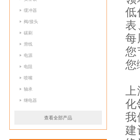
低
缓冲器
阀/接头
表
碳刷
每
滑线
您
电源
您
电阻
喷嘴
上
轴承
继电器
化
我
查看全部产品
建