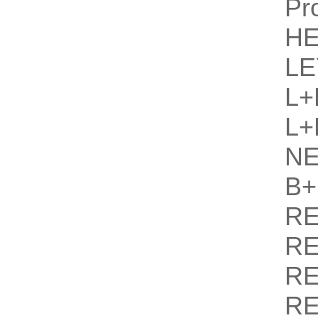
Pr
H
L
L+
L+
N
B
R
R
R
R