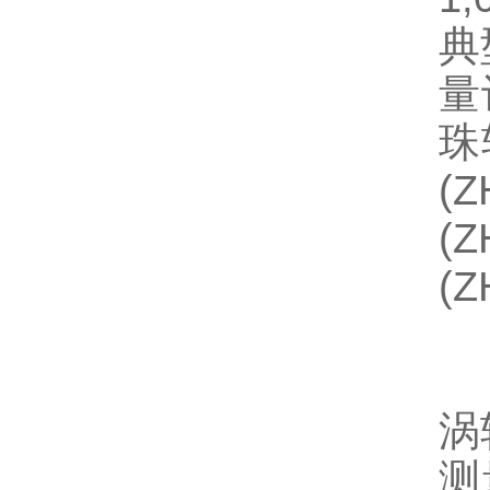
典
量
珠
(
(
(Z
涡
测