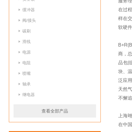
服务
在过
缓冲器
样在
阀/接头
软硬
碳刷
滑线
B+R(
电源
商，总
品包括
电阻
块、
喷嘴
泛应
轴承
天然
继电器
不懈追
查看全部产品
上海
在中