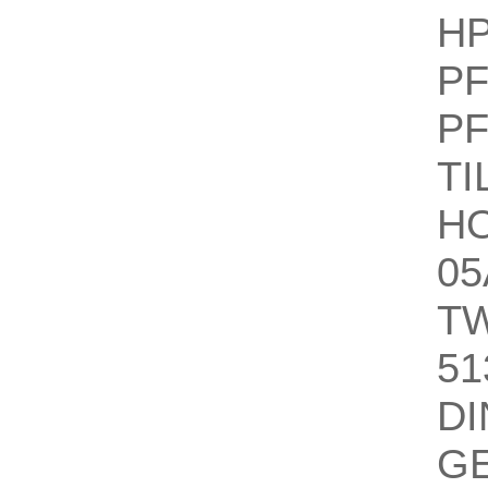
H
PF
PF
TI
H
05
T
51
DI
GE