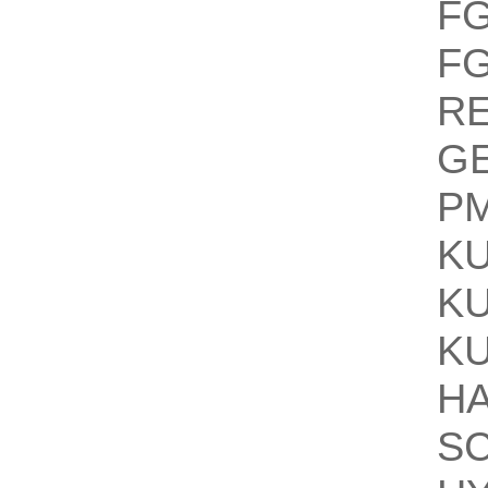
F
F
R
G
P
K
K
K
H
S