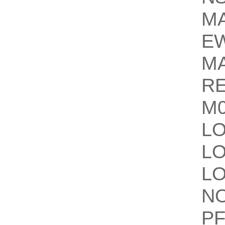
M
EW
M
R
M0
L
L
L
N
PF