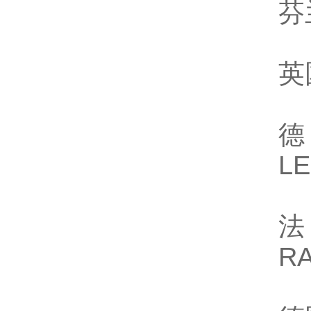
芬
英
德
L
法
R