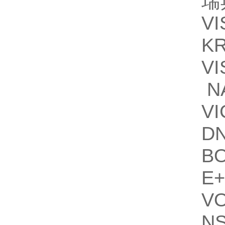
瑞
VI
K
VI
N
V
DN
BO
E+
V
N