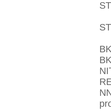
S
Ar
S
A
BK
BK
NI
R
N
pr