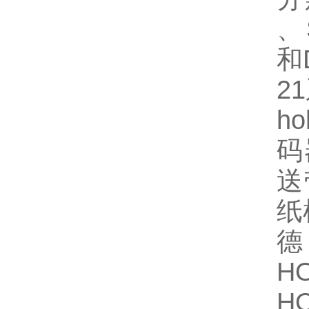
、S
和
2
h
码
送
纸
德
H
H