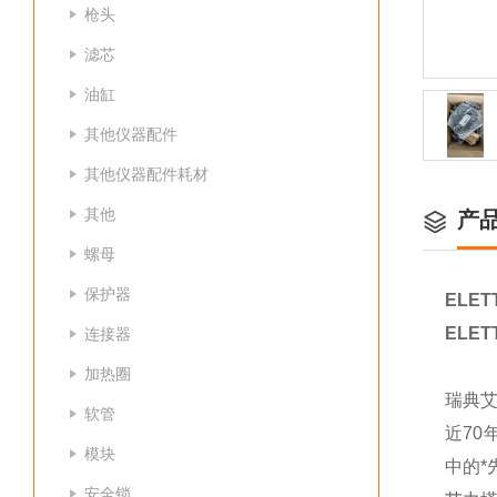
枪头
滤芯
油缸
其他仪器配件
其他仪器配件耗材
其他
产
螺母
保护器
ELET
ELET
连接器
加热圈
瑞典艾
软管
近7
模块
中的*
安全锁