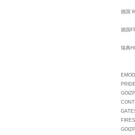
德国 
德国F
瑞典H
EMO
PRID
GOIZ
CONT
GATE
FIRE
GOIZ