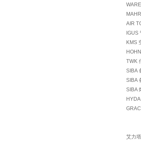
WAR
MAH
AIR 
IGUS
KMS
HOH
TWK
SIBA
SIBA
SIBA
HYDA
GRA
艾力