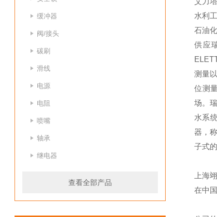
艾力
水利
缓冲器
石油
阀/接头
供应瑞
碳刷
ELE
滑线
测量以
电源
位测
场。瑞
电阻
水系
喷嘴
器，称
轴承
子式的
继电器
上海
查看全部产品
在中