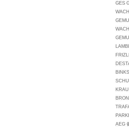
GES 
WACH
GEM
WACH
GEM
LAMB
FRIZ
DEST
BINK
SCHU
KRAU
BRON
TRAF
PARK
AEG