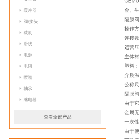
GE
金、
缓冲器
隔膜
阀/接头
操作方
碳刷
连接
滑线
运营压力
电源
主体材
塑料：
电阻
介质温度
喷嘴
公称尺寸
轴承
隔膜
继电器
由于它
金属
查看全部产品
一次
由于使