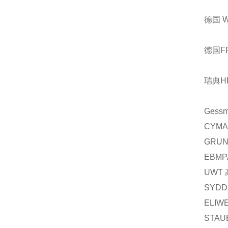
德国 
德国F
瑞典H
Gess
CYMA
GRUN
EBMP
UWT
SYDD
ELIW
STAU