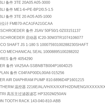
BLI
备件
3TE 20A05 A05-3000
BLI
备件
ME1-6+PE-BP2/0.5-1.5
BLI
备件
3TE 20 AO5 A05-1000
液位计
FMB70-ACA1FA21GCAA
MSCHROEDER
备件
JSAV 50F50/1-0Z03151137
MSCHROEDER
启动器
IC20-30W3TR1074106077
SCO
SHAFT
JS 1-180 S 10007593100288230SHAFT
SCO
MECHANICAL SEAL
10008895100288202
DRES
备件
4054290
ER
备件
VA25AA-SSBNBTB004P1604D25
PLAN
备件
C04FAP00DL00A6 015256
ER
AIR DIAPHRAM PUMP
810.6896D4P1601215
THERM
温控器
2216E/AL/VH/XX/XX/FH/2DN/ENG/XXXXX/XX
TRI
高压主过滤器滤芯
HP3202M250AN
ON
TOOTH RACK
143-040-810-ABB