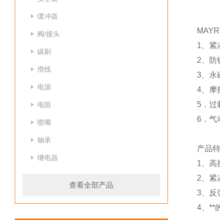
缓冲器
MAY
阀/接头
1、紧
碳刷
2、防
滑线
3、
电源
4、摩
5．过
电阻
6．气
喷嘴
轴承
产品
继电器
1、高
2、紧
查看全部产品
3、反
4、*