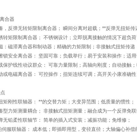
R离合器
凑，反弹无转矩限制离合器； 瞬间分离对超载；**反弹无扭矩传递；
锈转矩限制离合器； 不锈钢设计；立即脱离接触的情况下超负
永磁：磁滞离合器和制动器；精确的力矩限制；非接触式扭矩传递
擦锁安全离合器： 坚固可靠；负载举行；易于安装和操作；适
载保护线性动议群众： 可靠力量限制；高轴向刚度；自动接触
动或电磁离合器： 可控操作；扭矩连续可调；高开关小康准确性
特点
扭矩刚性联轴器： **
的交替力矩；大变异范围；低质量的惯性；
凑型力矩测量耦合； 非接触式扭矩测量；融合成为一个反弹免
弹无铅柔性联轴节： 简单的插入式安装；减振功能；免维修；
*的伺服联轴器： 成本低；即插即用型，变径直径；大轴偏心补