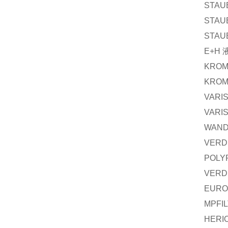
STAU
STAU
STAU
E+H
KRO
KRO
VARI
VARI
WAN
VERD
POLY
VERD
EURO
MPFIL
HERI