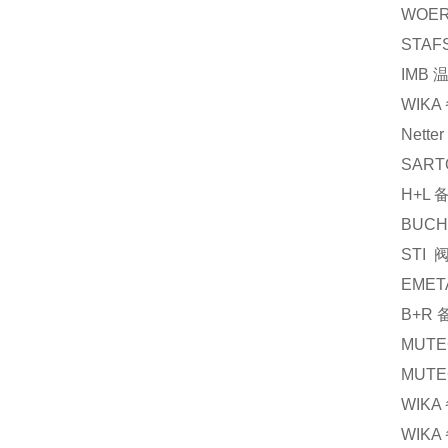
WOE
STAF
IMB
WIKA
Netter
SART
H+L
BUCH
STI
EMET
B+R
MUTE
MUTE
WIKA
WIKA