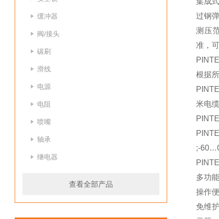
集成式
过钢
缓冲器
测压范围
阀/接头
准，可
碳刷
PIN
滑线
根据所
电源
PIN
米电
电阻
PIN
喷嘴
PIN
轴承
;-60…0
继电器
PIN
多功能
查看全部产品
操作
免维护。