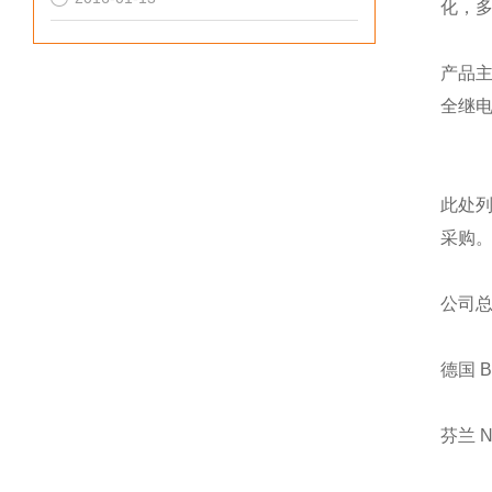
化，
产品
全继
此处
采购
公司
德国 
芬兰 