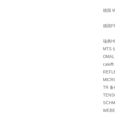
德国 
德国F
瑞典H
MTS
OMAL
caleffi
REFL
MICR
TR
备
TENS
SCHM
WEB