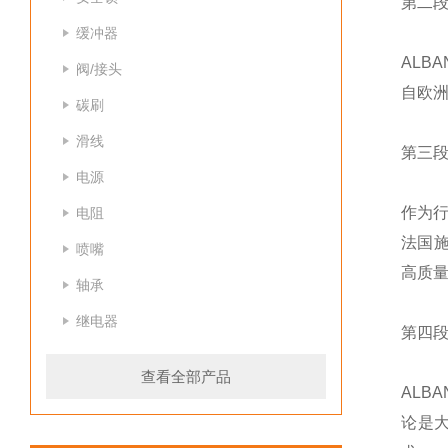
第二
缓冲器
AL
阀/接头
自欧洲
碳刷
滑线
第三
电源
作为行
电阻
法国施
喷嘴
高质
轴承
继电器
第四
查看全部产品
AL
论是