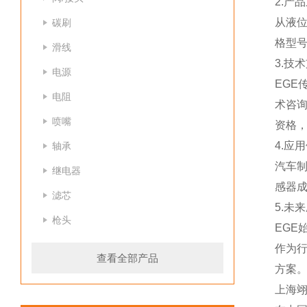
2.产
从液
碳刷
格型
滑线
3.技
电源
EG
电阻
术咨
喷嘴
资格
4.应
轴承
汽车
继电器
感器
滤芯
5.未
枪头
EGE
作为
查看全部产品
方案
上海