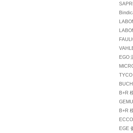
SAPR
Bindic
LABO
LABO
FAUL
VAHL
EGO
MICR
TYCO
BUCH
B+R
GEM
B+R
ECCO
EGE