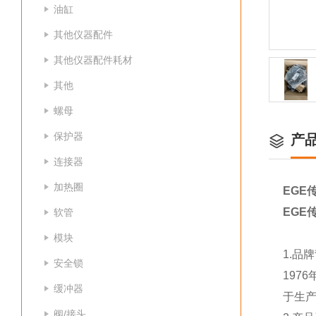
油缸
其他仪器配件
其他仪器配件耗材
其他
螺母
保护器
产
连接器
加热圈
EGE传
EGE传
软管
模块
1.品
安全锁
197
缓冲器
于生产
阀/接头