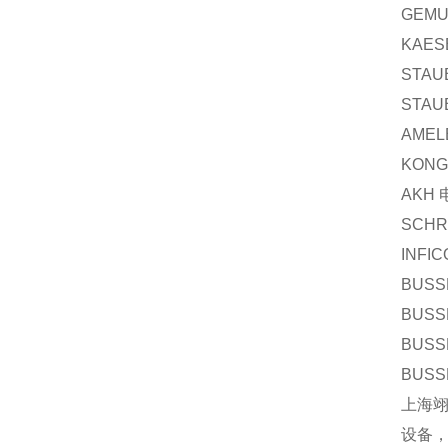
GEM
KAES
STAU
STAU
AMEL
KONG
AKH
SCHR
INFI
BUSS
BUSS
BUSS
BUSS
上海
设备