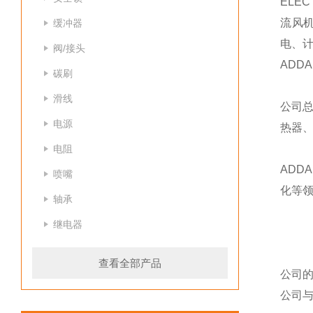
ELE
流风
缓冲器
电、
阀/接头
ADD
碳刷
滑线
公司
电源
热器
电阻
AD
喷嘴
化等
轴承
继电器
查看全部产品
公司
公司