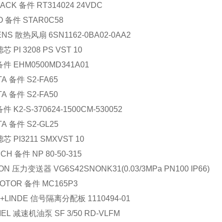
ACK
备件
RT314024 24VDC
O
备件
STAR0C58
ENS
散热风扇
6SN1162-0BA02-0AA2
滤芯
PI 3208 PS VST 10
备件
EHM0500MD341A01
TA
备件
S2-FA65
TA
备件
S2-FA50
备件
K2-S-370624-1500CM-530052
TA
备件
S2-GL25
滤芯
PI3211 SMXVST 10
SCH
备件
NP 80-50-315
ON
压力变送器
VG6S42SNONK31(0.03/3MPa PN100 IP66)
MOTOR
备件
MC165P3
E+LINDE
信号隔离分配板
1110494-01
MEL
减速机油泵
SF 3/50 RD-VLFM