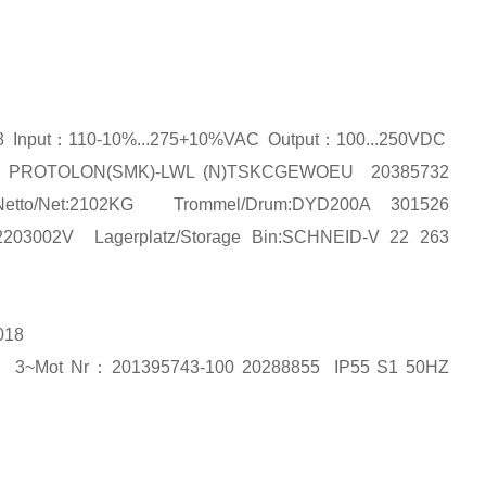
 Input
：
110-10%...275+10%VAC Output
：
100...250VDC
:2022 PROTOLON(SMK)-LWL (N)TSKCGEWOEU 20385732
 Netto/Net:2102KG Trommel/Drum:DYD200A 301526
2203002V Lagerplatz/Storage Bin:SCHNEID-V 22 263
018
轮
3~Mot Nr
：
201395743-100 20288855 IP55 S1 50HZ