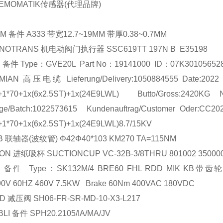
EMOMATIK传感器(代理品牌)
MM
备件
A333
带宽
12.7~19MM
带厚
0.38~0.7MM
NOTRANS
机电动阀门执行器
SSC619TT 197N B E35198
D
备件
Type
：
GVE20L Part No
：
19141000 ID
：
07K301056528
MIAN
高压电缆
Lieferung/Delivery:1050884555 Date
+1*70+1x(6x2.5ST)+1x(24E9LWL) Butto/Gross:2420KG
e/Batch:1022573615 Kundenauftrag/Customer Oder:CC20
+1*70+1x(6x2.5ST)+1x(24E9LWL)8.7/15KV
B
联轴器
(
波纹管
)
Φ
42
Φ
40*103 KM270 TA=115NM
ON
进纸吸杯
SUCTIONCUP VC-32B-3/8THRU 801002 35000
D
备件
Type
：
SK132M/4 BRE60 FHL RDD MIK KB
带齿
90V 60HZ 460V 7.5KW Brake 60Nm 400VAC 180VDC
LD
减压阀
SH06-FR-SR-MD-10-X3-L217
BLI
备件
SPH20.2105/IA/MA/JV