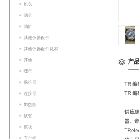
枪头
滤芯
油缸
其他仪器配件
其他仪器配件耗材
其他
产
螺母
保护器
TR 编
TR 编
连接器
加热圈
供应
软管
器、帝
模块
TRe
安全锁