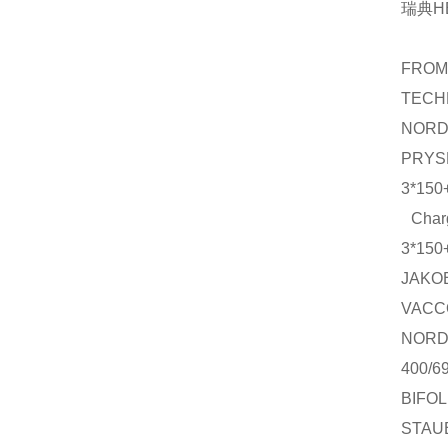
瑞典H
FRO
TECH
NOR
PRYS
3*150
Charg
3*150
JAKO
VACC
NOR
400/6
BIFO
STAU