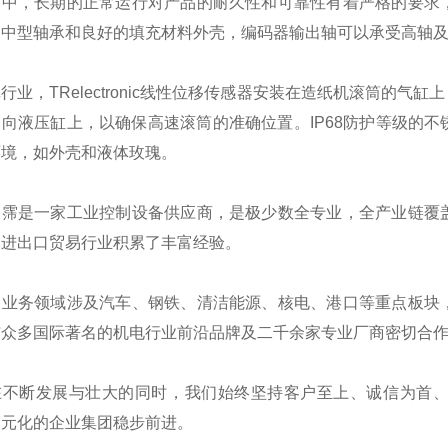
用中，长期的正常运行对产品的耐久性和可靠性有着严格的要求
中型轴承和良好的填充材料外壳，编码器输出轴可以承受高轴及
行业，TRelectronic线性位移传感器安装在造纸机滚筒的
轴向液压缸上，以确保高速滚筒的准确位置。IP68防护等级的
环境，如外壳和液体玫瑰。
翊霈是一家工业控制设备供应商，是极少数全专业，全产业链覆
国进出口贸易行业积累了丰富经验。
的业务领域涉及汽车、钢铁、清洁能源、核电、港口等重点板块
与众多国际著名的机电行业前沿品牌及二千余家专业厂商密切合
在不断发展与壮大的同时，我们始终坚持客户至上、诚信为首
多元化的企业集团稳步前进。