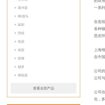
的应
一系列
缓冲器
阀/接头
在造纸
碳刷
各种
滑线
恶劣
电源
上海
电阻
在中
喷嘴
轴承
公司
继电器
公司
查看全部产品
公司
化，