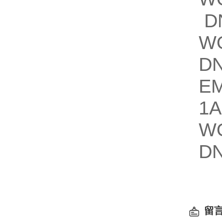
DN
W
DN
EM
1A
W
DN
留