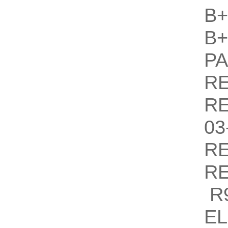
B
B
P
R
R
0
R
R
R9
EL