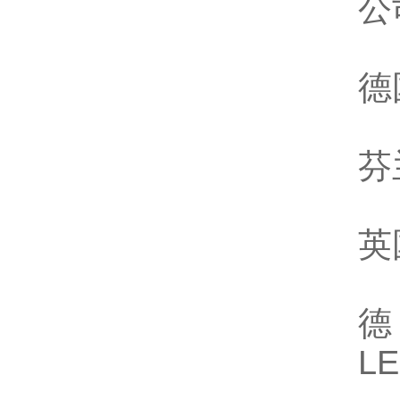
公
德
芬
英
德
L