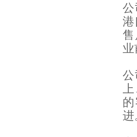
公
港
售
业
公
上
的
进