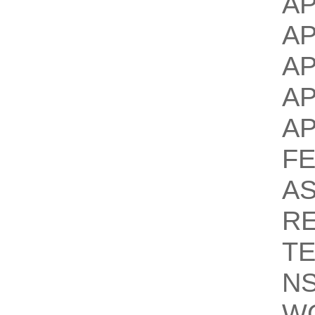
A
A
A
A
A
F
AS
R
T
N
W