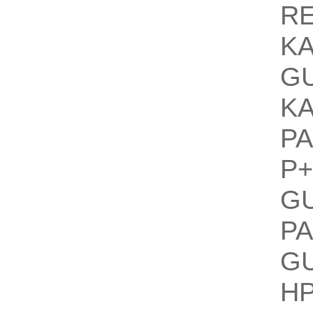
R
K
G
K
P
P+
G
P
G
HP