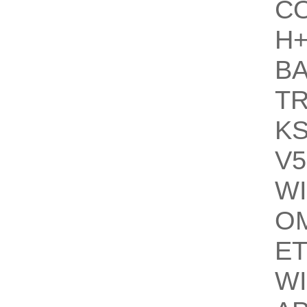
C
H+
B
T
K
V5
W
O
E
W