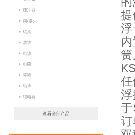
的
缓冲器
提
阀/接头
浮
碳刷
内
滑线
簧
电源
电阻
K
喷嘴
任
轴承
浮
继电器
于
查看全部产品
订
双