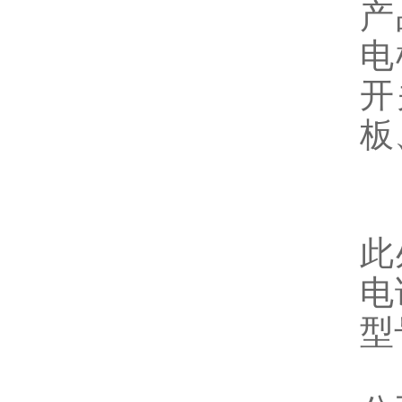
产
电
开
板
此
电
型