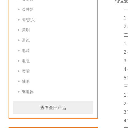
相位
一 
缓冲器
1 相
阀/接头
2 功
碳刷
二 
滑线
1 自
电源
2 外
3 自
电阻
4 外
喷嘴
5 输
轴承
三 
继电器
1 直
2 一
查看全部产品
3 V
4二通