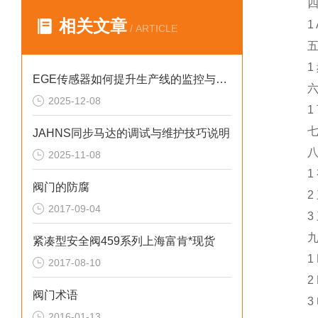
四 En
相关文章
1 Ana
/ ARTICLE
五 
1 频
EGE传感器如何提升生产线的监控与管理效率？
六 
2025-12-08
1 可
七 
JAHNS同步马达的调试与维护技巧说明
八 
2025-11-08
1 有
阀门的防腐
2 三
2017-09-04
3 三
九 
紧凑型安全阀459系列上海富肯*现货
1 P
2017-08-10
2 P
阀门术语
3 电
2016-01-13