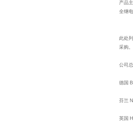
产品
全继
此处
采购
公司
德国 
芬兰 
英国 