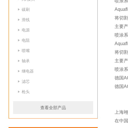
喷涂
Aqu
碳刷
将切割
滑线
主要
电源
喷涂
电阻
Aqu
喷嘴
将切割
主要
轴承
喷涂
继电器
德国A
滤芯
德国A
枪头
查看全部产品
上海
在中