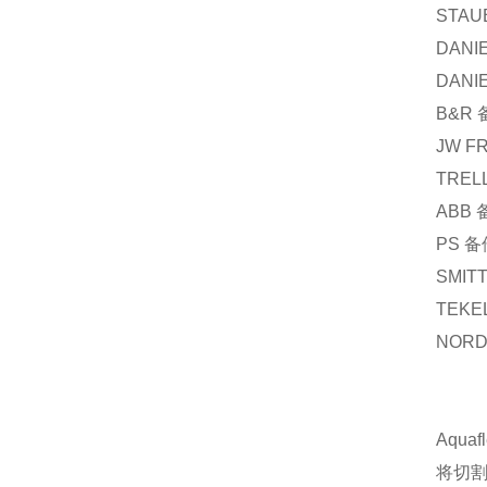
STAU
DANIE
DANIE
B&R
JW F
TREL
ABB
PS
备
SMIT
TEKE
NOR
Aqu
将切割