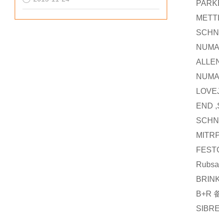
PARK
METT
SCHN
NUMA
ALLE
NUMA
LOVE
END 
SCHN
MITR
FEST
Rubsa
BRIN
B+R
SIBR