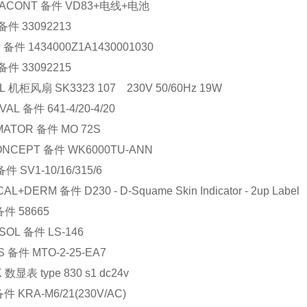
ACONT
备件
VD83+
电线
+
电池
备件
33092213
U
备件
1434000Z1A1430001030
备件
33092215
L
机柜风扇
SK3323 107 230V 50/60Hz 19W
VAL
备件
641-4/20-4/20
MATOR
备件
MO 72S
ONCEPT
备件
WK6000TU-ANN
备件
SV1-10/16/315/6
ICAL+DERM
备件
D230 - D-Squame Skin Indicator - 2up Label
备件
58665
SOL
备件
LS-146
S
备件
MTO-2-25-EA7
K
数显表
type 830 s1 dc24v
备件
KRA-M6/21(230V/AC)