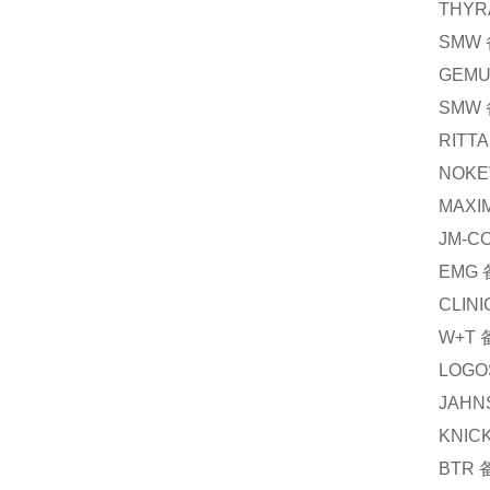
THYR
SMW
GEM
SMW
RITTA
NOKE
MAXI
JM-C
EMG
CLIN
W+T
LOGO
JAHN
KNIC
BTR