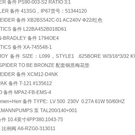
ER
备件
PS90-003-S2 RATIO 3:1
LER
备件
413SG
，
IP67
货号：
51344120
EIDER
备件
XB2BS542C-01 AC240V
Φ
22/
红色
TICS
备件
L22BA452B018D61
N-BRADLEY
备件
1794OE4
TICS
备件
XA-745548-1
JOY
备件
SIZE
：
L099
，
STYLE1 .625BORE W/3/16*3/32 
,SPIDER TO BE BRONZE
配套铜质梅花垫
EIDER
备件
XCM12-D4NK
PAK
备件
T-121 #135612
O
备件
MPA2-FB-EMS-4
men+Herr
备件
TYPE: LV 500 230V 0.27A 61W 50/60HZ
KMANNPUMPS
泵
TAL200/140+001
备件
10.4
英寸
4PP380.1043-75
E
比例阀
A6-RZG0-313011