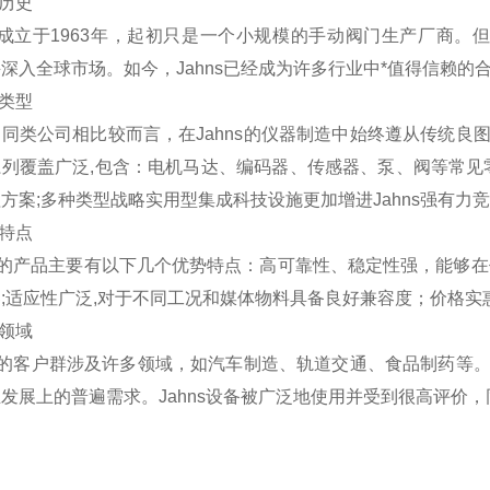
牌历史
ns成立于1963年，起初只是一个小规模的手动阀门生产厂商
深入全球市场。如今，Jahns已经成为许多行业中*值得信赖的
品类型
同类公司相比较而言，在Jahns的仪器制造中始终遵从传统
系列覆盖广泛,包含：电机马达、编码器、传感器、泵、阀等常见
方案;多种类型战略实用型集成科技设施更加增进Jahns强有力
势特点
ns的产品主要有以下几个优势特点：高可靠性、稳定性强，能够
;适应性广泛,对于不同工况和媒体物料具备良好兼容度；价格
用领域
ns的客户群涉及许多领域，如汽车制造、轨道交通、食品制药
发展上的普遍需求。Jahns设备被广泛地使用并受到很高评价