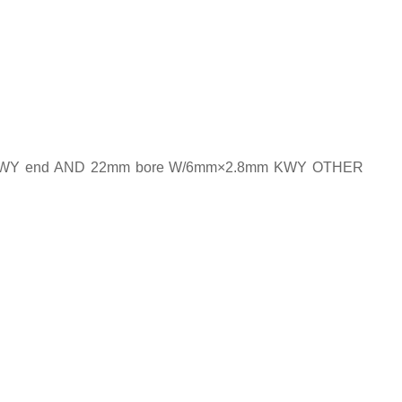
KWY end AND 22mm bore W/6mm
×
2.8mm KWY OTHER