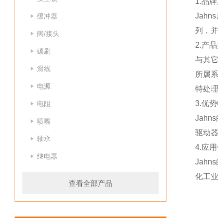
1.品
Jah
缓冲器
列，并
阀/接头
2.产
碳刷
与其它
滑线
所属
电源
特处理
3.优
电阻
Jah
喷嘴
驱动器
轴承
4.应
继电器
Jah
化工业
查看全部产品