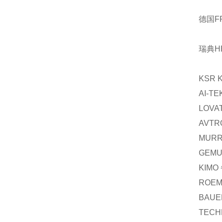
德国F
瑞典H
KSR 
AI-TE
LOVA
AVTR
MUR
GEM
KIMO
ROEM
BAUE
TECH