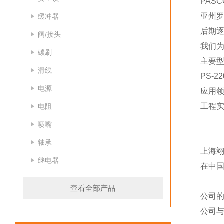
PAS
亚州
缓冲器
后期
阀/接头
我们为
碳刷
主要
滑线
PS-2
电源
应用领
工程
电阻
喷嘴
轴承
上海
继电器
在中
查看全部产品
公司
公司