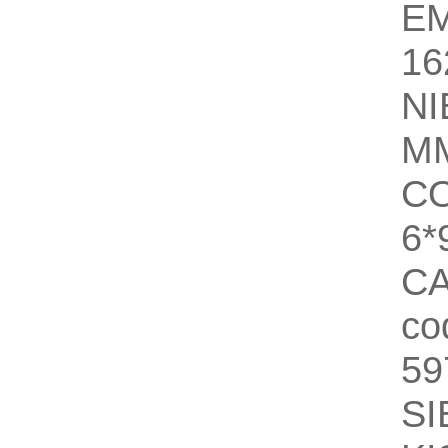
E
16
N
M
C
6
C
co
59
S