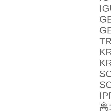
IG
G
G
T
K
K
S
S
IP
离