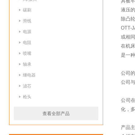
具被
液压
碳刷
除凸
滑线
OTT
电源
或相
电阻
在机床
喷嘴
是一
轴承
公司
继电器
公司
滤芯
枪头
公司
化，
查看全部产品
产品