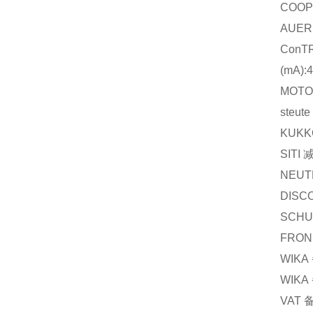
COOP
AUER
ConT
(mA):4
MOTO
steute
KUKK
SITI
NEUT
DISC
SCHU
FRON
WIKA
WIKA
VAT