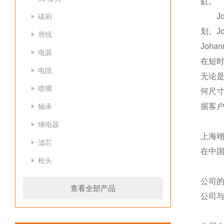
缸。
Joh
碳刷
划。J
滑线
Joh
电源
在短
电阻
无论
喷嘴
何尺
据客
轴承
继电器
上海
滤芯
在中
枪头
公司
查看全部产品
公司