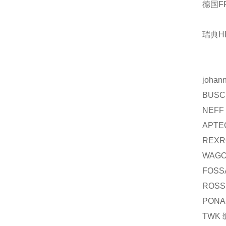
德国F
瑞典H
johann
BUSC
NEFF
APTE
REXR
WAG
FOSS
ROSS
PONA
TWK