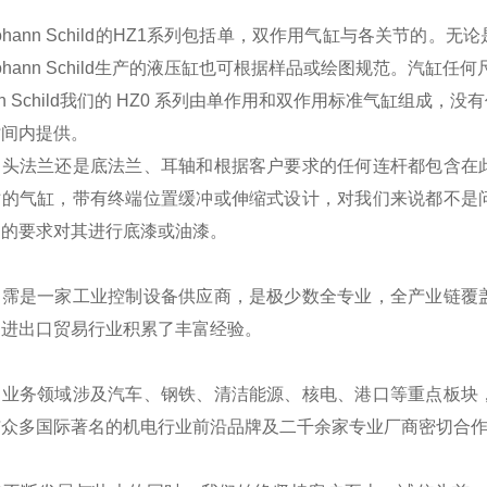
ann Schild的HZ1系列包括单，双作用气缸与各关节的
ohann Schild生产的液压缸也可根据样品或绘图规范。汽缸任何尺
ann Schild我们的 HZ0 系列由单作用和双作用标准气缸
时间内提供。
是头法兰还是底法兰、耳轴和根据客户要求的任何连杆都包含在
寸的气缸，带有终端位置缓冲或伸缩式设计，对我们来说都不是
户的要求对其进行底漆或油漆。
翊霈是一家工业控制设备供应商，是极少数全专业，全产业链覆
国进出口贸易行业积累了丰富经验。
的业务领域涉及汽车、钢铁、清洁能源、核电、港口等重点板块
与众多国际著名的机电行业前沿品牌及二千余家专业厂商密切合