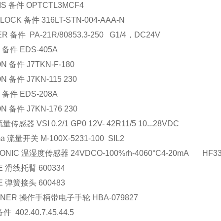
IS
备件
OPTCTL3MCF4
LOCK
备件
316LT-STN-004-AAA-N
ER
备件
PA-21R/80853.3-250 G1/4
，
DC24V
备件
EDS-405A
ON
备件
J7TKN-F-180
ON
备件
J7KN-115 230
备件
EDS-208A
ON
备件
J7KN-176 230
流量传感器
VSI 0.2/1 GP0 12V- 42R11/5 10...28VDC
ma
流量开关
M-100X-5231-100 SIL2
ONIC
温湿度传感器
24VDCO-100%rh-4060
°
C4-20mA HF33
E
滑线托臂
600334
E
弹簧接头
600483
NER
操作手柄带电子手轮
HBA-079827
备件
402.40.7.45.44.5