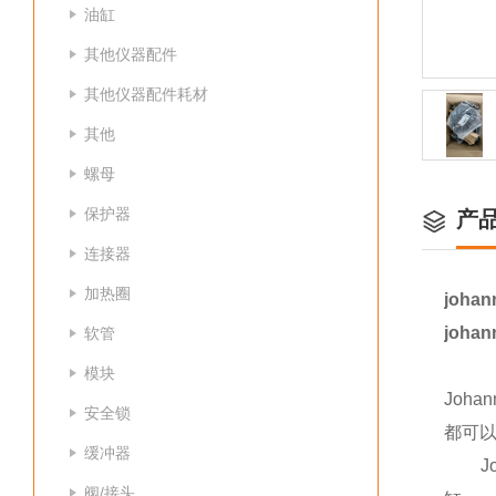
油缸
其他仪器配件
其他仪器配件耗材
其他
螺母
保护器
产
连接器
加热圈
joha
joha
软管
模块
Joh
安全锁
都可以
缓冲器
Joh
阀/接头