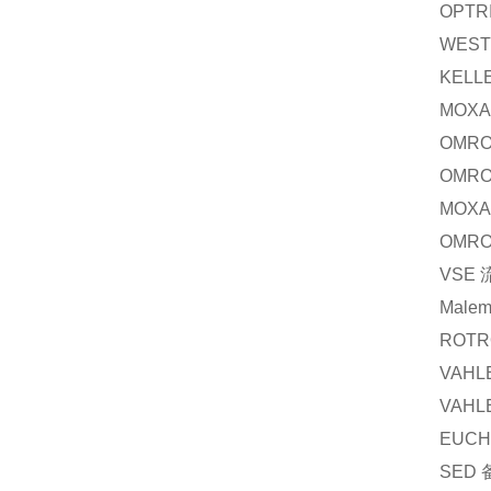
OPTR
WEST
KELL
MOXA
OMR
OMR
MOXA
OMR
VSE
Male
ROTR
VAHL
VAHL
EUCH
SED