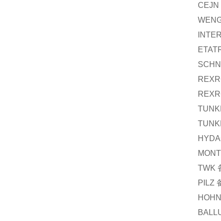
CEJN
WEN
INTE
ETAT
SCHN
REXR
REXR
TUNK
TUNK
HYDA
MONT
TWK
PILZ
HOH
BALL