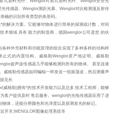
反射式塑料光纤、Wenglor对射式塑料光纤、Wenglor安全光
r荧光传感器、Wenglor测距光幕、Wenglor对比检测漫反射传
能够准确的识别所有类型的条形码。
提供*的解决方案。它能够对物体进行简单的探测或计数，对间
领域 具有 能力的制造商，德国wenglor公司是您 的伙
型。与各种外壳材料和功能原理的组合实现了多种多样的结构样
静止式的内置结构。威格勒Wenglor原产地证明。威格勒
englor超声波传感器几乎能够检测到所有的物体。 甚至连液
探测。威格勒传感器如同蝙蝠一样发送一组振荡波，然后测量声
数据见长
englor(威格勒)拥有*的技术开发能力以及总多 技术工程师，能够
户提供及时 售后服务。wenglor的光电传感器应用了进
识别物体，还能分辨颜色和光泽度以及探测发光的标记。
式接近开关;WENGLOR图像处理系统等