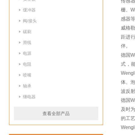
传感器
栅、W
缓冲器
感器等
阀/接头
威格勒
碳刷
距进行
滑线
伴。
电源
德国W
式，能
电阻
Wen
喷嘴
体、泡
轴承
波反射
继电器
德国W
及时为
查看全部产品
的工艺
Wen