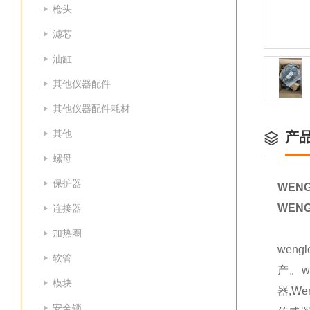
枪头
滤芯
油缸
其他仪器配件
其他仪器配件耗材
其他
产
螺母
保护器
WEN
WEN
连接器
加热圈
wen
软管
产。w
模块
器,W
安全锁