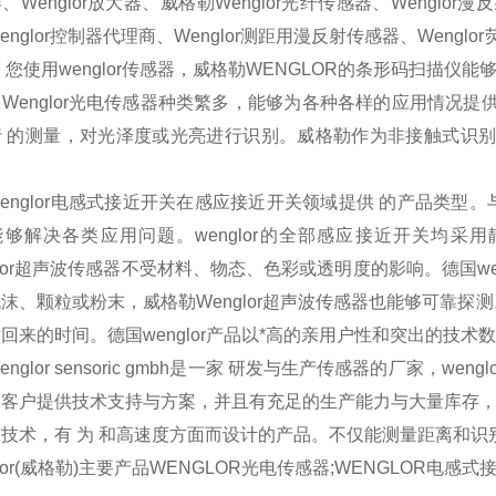
、Wenglor放大器、威格勒Wenglor光纤传感器、Wenglor漫
englor控制器代理商、Wenglor测距用漫反射传感器、Wenglo
 您使用wenglor传感器，威格勒WENGLOR的条形码扫描仪
Wenglor光电传感器种类繁多，能够为各种各样的应用情况
 的测量，对光泽度或光亮进行识别。威格勒作为非接触式识别技术
englor电感式接近开关在感应接近开关领域提供 的产品类
够解决各类应用问题。wenglor的全部感应接近开关均采用
glor超声波传感器不受材料、物态、色彩或透明度的影响。德国w
沫、颗粒或粉末，威格勒Wenglor超声波传感器也能够可靠
回来的时间。德国wenglor产品以*高的亲用户性和突出的技术
englor sensoric gmbh是一家 研发与生产传感器的厂家，w
客户提供技术支持与方案，并且有充足的生产能力与大量库存，为客
技术，有 为 和高速度方面而设计的产品。不仅能测量距离和
glor(威格勒)主要产品WENGLOR光电传感器;WENGLOR电感