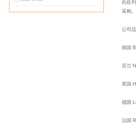
此处
采购
公司
德国 
芬兰 
英国 
德国 
法国 