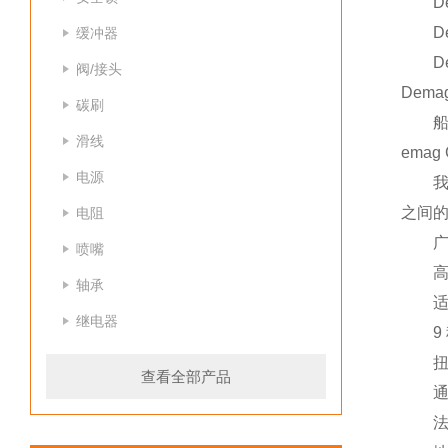
De
De
缓冲器
De
阀/接头
Dema
碳刷
船舶
滑线
emag
电源
我们
之间
电阻
广泛
喷嘴
高效
轴承
适用
继电器
9 
扭矩支
查看全部产品
通用类
法兰安