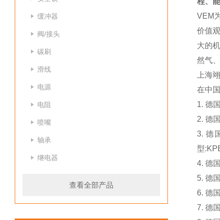
程、
VEM
缓冲器
价值观
阀/接头
大的
碳刷
然气
滑线
上海
电源
在中
1. 德
电阻
2. 德
喷嘴
3. 德
轴承
型:KPE
继电器
4. 德
5. 德
查看全部产品
6. 德
7. 德