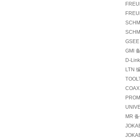
FREU
FREU
SCHM
SCHM
GSEE
GMI
D-Link
LTN
TOOL
COAX
PROM
UNIV
MR
备
JOKA
JOKA