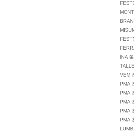
FEST
MONT
BRAN
MISU
FEST
FERR
INA
备
TALLE
VEM
PMA
PMA
PMA
PMA
PMA
LUMB