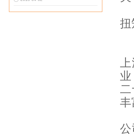
扭
上
业
二
丰
公