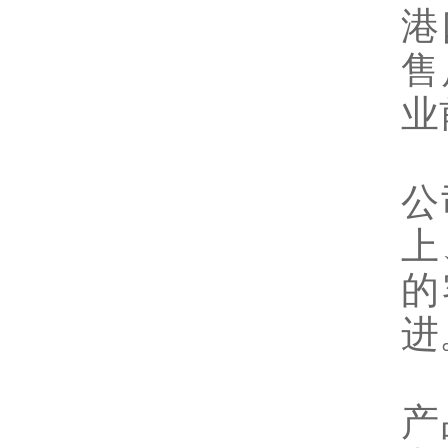
港
售
业
公
上
的
进
产