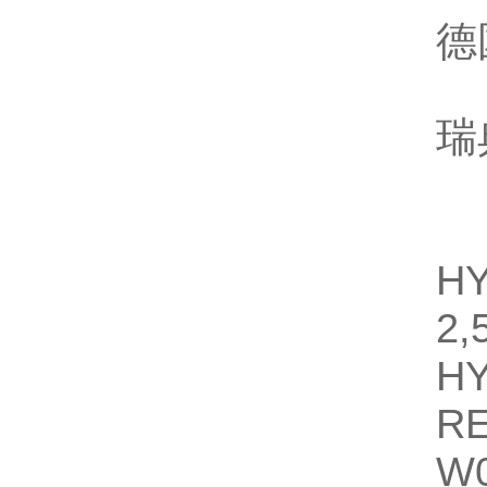
德
瑞
H
2,
H
R
W0