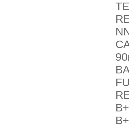
T
R
N
C
90
B
F
R
B
B