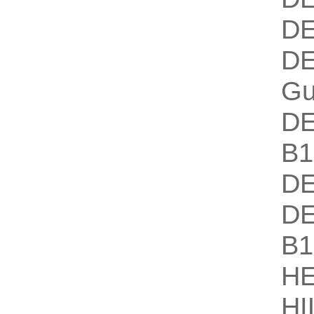
D
D
Gu
D
B
D
D
B
H
H