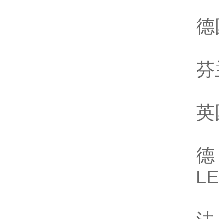
德
芬
英
德
L