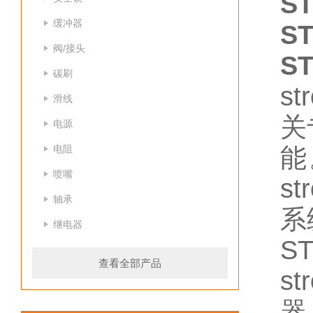
S
缓冲器
S
阀/接头
S
碳刷
s
滑线
关
电源
电阻
能
喷嘴
s
轴承
系
继电器
S
查看全部产品
s
器