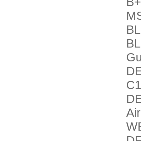
B
M
B
B
Gu
D
C
D
Air
W
D