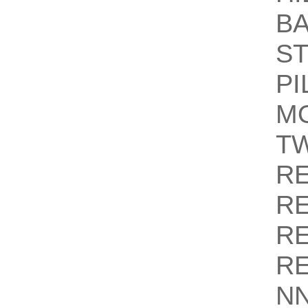
B
S
PI
M
T
R
R
R
R
N