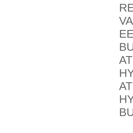
R
V
EE
B
AT
H
AT
H
B