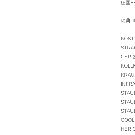
德国F
瑞典H
KOST
STRA
GSR
KOLL
KRAU
INFR
STAU
STAU
STAU
COOL
HERI