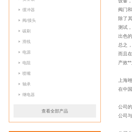
设备，
阀门
缓冲器
除了其
阀/接头
测试
碳刷
出色
滑线
总之，
电源
而且在
产效*
电阻
喷嘴
上海
轴承
在中
继电器
公司
查看全部产品
公司