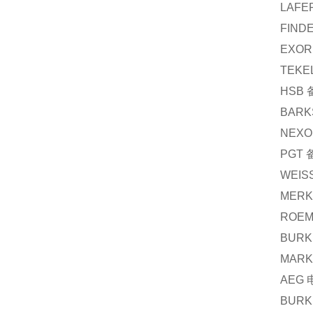
LAFE
FIND
EXOR
TEKE
HSB
BARK
NEXO
PGT
WEIS
MERK
ROEM
BURK
MARK
AEG
BURK