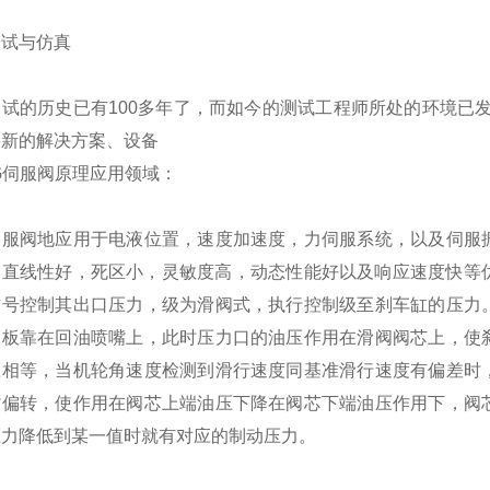
测试与仿真
测试的历史已有100多年了，而如今的测试工程师所处的环境已
要新的解决方案、设备
G伺服阀原理应用领域：
伺服阀地应用于电液位置，速度加速度，力伺服系统，以及伺服
，直线性好，死区小，灵敏度高，动态性能好以及响应速度快等优
信号控制其出口压力，级为滑阀式，执行控制级至刹车缸的压力
挡板靠在回油喷嘴上，此时压力口的油压作用在滑阀阀芯上，使
压相等，当机轮角速度检测到滑行速度同基准滑行速度有偏差时
嘴偏转，使作用在阀芯上端油压下降在阀芯下端油压作用下，阀
压力降低到某一值时就有对应的制动压力。