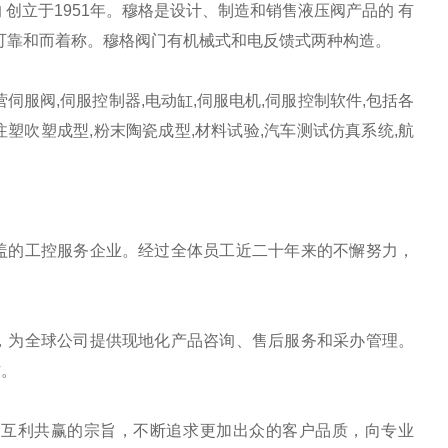
创立于1951年。穆格是设计、制造和销售液压阀产品的 有
以可靠和而着称。穆格阀门有机械式和电反馈式两种构造。
服阀,伺服控制器,电动缸,伺服电机,伺服控制软件,包括各
注塑吹塑成型,粉末陶瓷成型,材料试验,汽车测试仿真系统,航
盖的工控服务企业。经过全体员工近二十年来的不懈努力，
，为全球公司提供现地化产品咨询、售后服务和采办管理。
作。
、互利共赢的宗旨，不断追求更加出众的客户品质，向专业