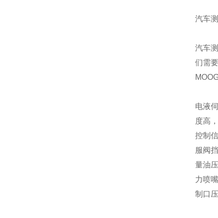
汽车
汽车
们需
MOO
电液
度高
控制
服阀
量油
力喷
制口