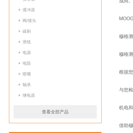
成商
缓冲器
MOO
阀/接头
碳刷
穆格
滑线
电源
穆格
电阻
根据
喷嘴
轴承
与您
继电器
机电
查看全部产品
借助