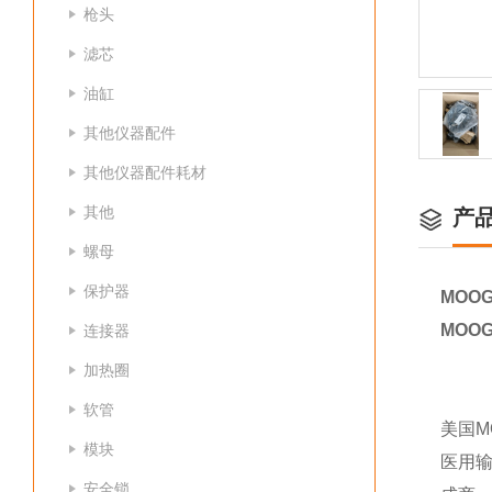
枪头
滤芯
油缸
其他仪器配件
其他仪器配件耗材
其他
产
螺母
保护器
MOO
MOO
连接器
加热圈
软管
美国M
模块
医用
安全锁