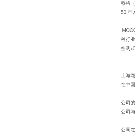
穆格（
50 
MOO
种行业
空测
上海
在中
公司
公司
公司