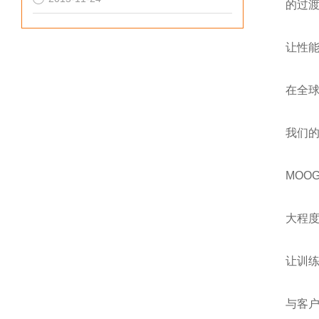
的过
让性
在全球
我们
MOO
大程
让训
与客