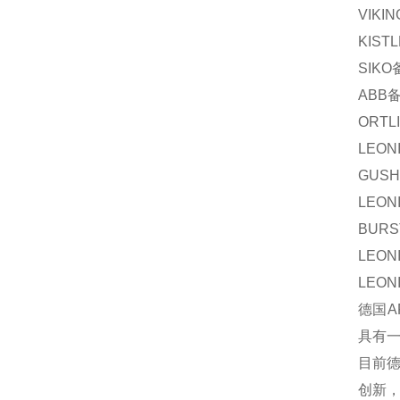
VIKIN
KIST
SIKO
ABB
ORTL
LEON
GUSH
LEON
BURS
LEON
LEON
德国A
具有
目前德
创新，