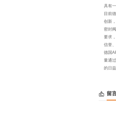
具有
目前德
创新，
密封阀
要求，
信誉、
德国A
量通过
的日
留