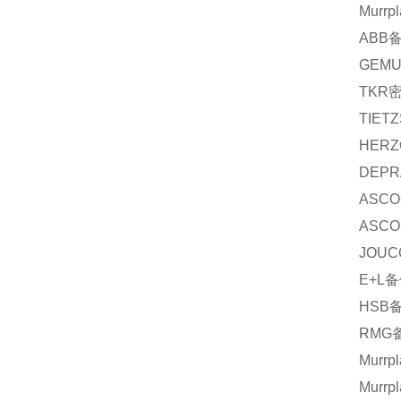
Murrpl
ABB
GEM
TKR
TIET
HERZ
DEPR
ASCO
ASCO
JOUC
E+L
备
HSB
RMG
Murrpl
Murrpl