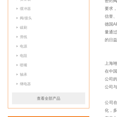
密封阀
要求，
缓冲器
信誉、
阀/接头
德国A
碳刷
量通过
滑线
的日
电源
电阻
上海
喷嘴
在中
轴承
公司
继电器
公司
查看全部产品
公司
化，