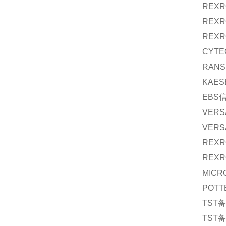
REXR
REXR
REXR
CYTE
RANS
KAES
EBS
VERS
VERS
REXR
REXR
MICR
POTT
TST
备
TST
备