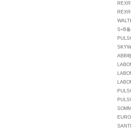
REXR
REXR
WALT
S+B
备
PULS
SKYW
ABB
LABO
LABO
LABO
PULS
PULS
SOM
EURO
SANT