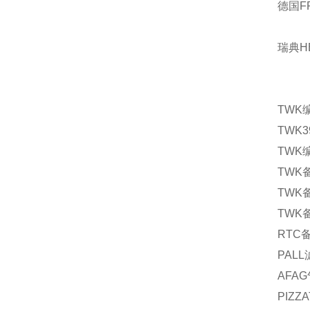
德国F
瑞典H
TWK
TWK
TWK
TWK
TWK
TWK
RTC
PALL
AFAG
PIZZ