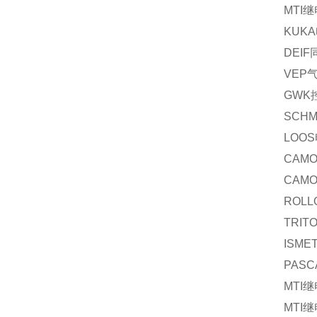
MTI
继
KUKA
DEIF
VEP
GWK
SCHM
LOOS
CAMO
CAMO
ROLL
TRIT
ISME
PASC
MTI
继
MTI
继