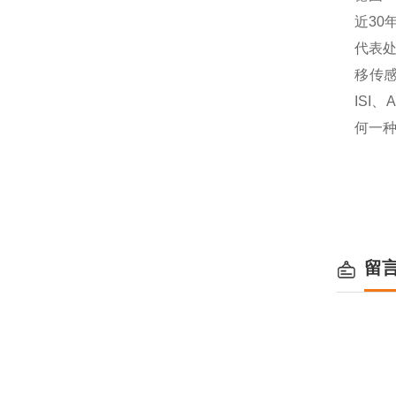
近30
代表
移传
ISI、
何一种
留