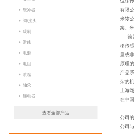
位移
有限公
缓冲器
米铱
阀/接头
案。米
碳刷
德国米
滑线
移传
电源
量或
原理
电阻
产品
喷嘴
杂的
轴承
上海
继电器
在中
查看全部产品
公司
公司