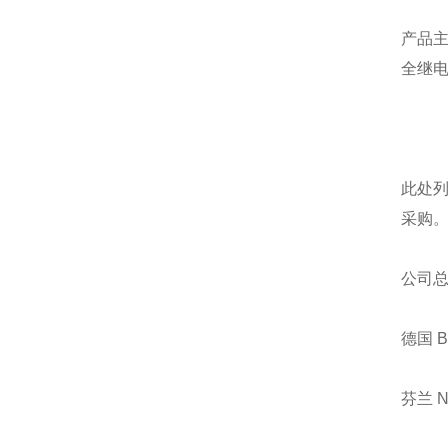
产品
全继
此处
采购
公司
德国 
芬兰 