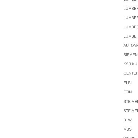
LUMBE
LUMBE
LUMBE
LUMBE
AUTOMA
SIEMEN
KSR KU
CENTER
ELBI
FEIN
STEIME
STEIME
B+W
MBS