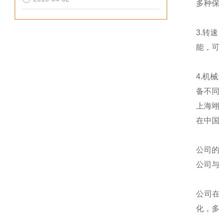
多种
3.转
能，
4.机
备不
上海
在中
公司
公司
公司
化，