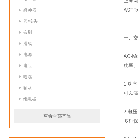
上海翊
AST
缓冲器
阀/接头
碳刷
一、
滑线
电源
AC-
功率
电阻
喷嘴
1.功
轴承
可以
继电器
2.电
查看全部产品
多种