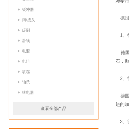
姆希特
缓冲器
德国S
阀/接头
碳刷
1、德
滑线
电源
德国
石，抛
电阻
喷嘴
2、德
轴承
继电器
德国S
短的
查看全部产品
3、德