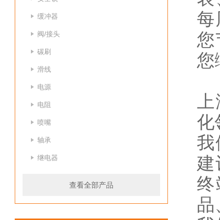
每
缓冲器
阀/接头
您
碳刷
您
滑线
电源
上
电阻
化
喷嘴
我
轴承
继电器
建
终
查看全部产品
品