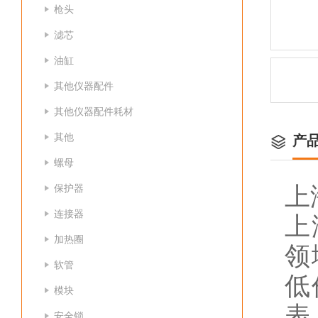
枪头
滤芯
油缸
其他仪器配件
其他仪器配件耗材
其他
产
螺母
保护器
上
连接器
上
加热圈
领
软管
低
模块
表
安全锁