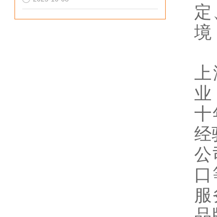
定
境
上
业
十
经
公
口
服
品