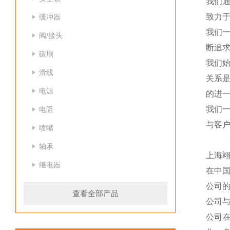
我们
致力于
缓冲器
我们
阀/接头
断追
碳刷
我们
滑线
关系
电源
的进一
我们
电阻
与客
喷嘴
轴承
上海
继电器
在中
公司
查看全部产品
公司
公司