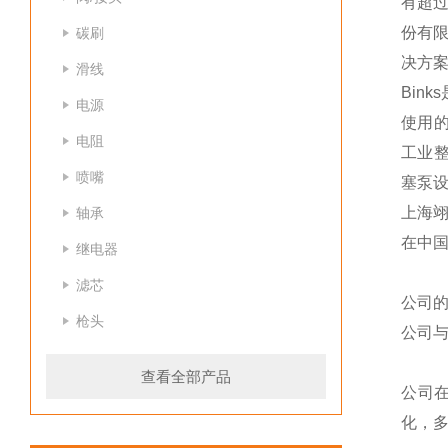
有超过
份有
碳刷
决方
滑线
Bin
电源
使用的
电阻
工业整
喷嘴
塞泵
上海
轴承
在中
继电器
滤芯
公司
枪头
公司
查看全部产品
公司
化，