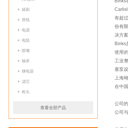
Bink
Car
碳刷
有超过
滑线
份有
电源
决方
电阻
Bin
喷嘴
使用的
工业整
轴承
塞泵
继电器
上海
滤芯
在中
枪头
公司
查看全部产品
公司