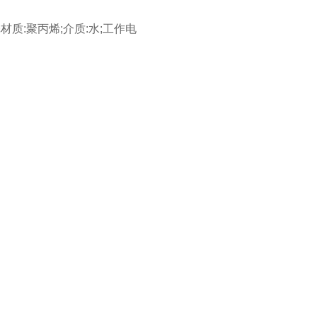
8;外壳材质:聚丙烯;介质:水;工作电