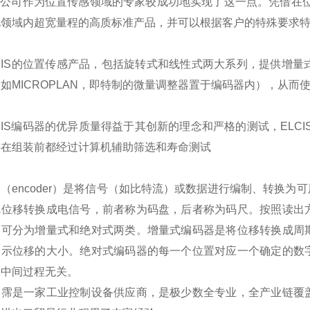
IS公司作为位置传感领域的专家较成功地实现了这一点。凭借在位
此领域内超宽量程的高质标准产品，并可以根据客户的特殊要求
IS的位置传感产品，包括旋转式和线性式两大系列，提供增量式
如MICROPLAN，即特制的微量调整器置于编码器内），从而
IS编码器的优异质量得益于其创新的理念和严格的测试，ELCIS产品符
件在组装前都经过计算机辅助筛选和寿命测试
（encoder）是将信号（如比特流）或数据进行编制、转换
线位移转换成电信号，前者称为码盘，后者称为码尺。按照读出
器可分为增量式和绝对式两类。增量式编码器是将位移转换成周
表示位移的大小。绝对式编码器的每一个位置对应一个确定的数
的中间过程无关。
翊霈是一家工业控制设备供应商，是极少数全专业，全产业链覆