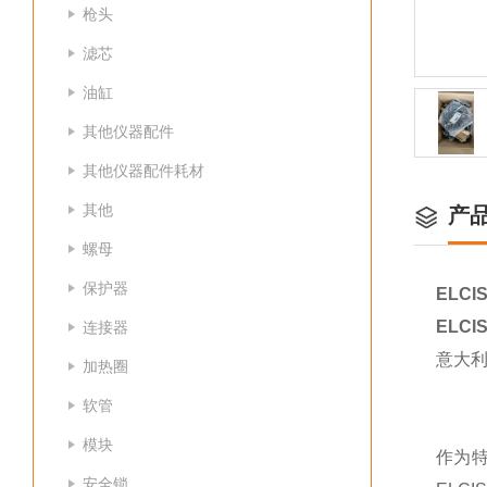
枪头
滤芯
油缸
其他仪器配件
其他仪器配件耗材
其他
产
螺母
保护器
ELCI
ELCI
连接器
意大利
加热圈
软管
模块
作为
安全锁