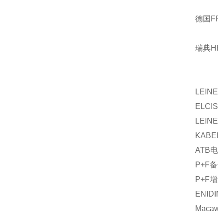
德国F
瑞典H
LEIN
ELCIS
LEIN
KABE
ATB
电
P+F
备
P+F
增
ENID
Macaw