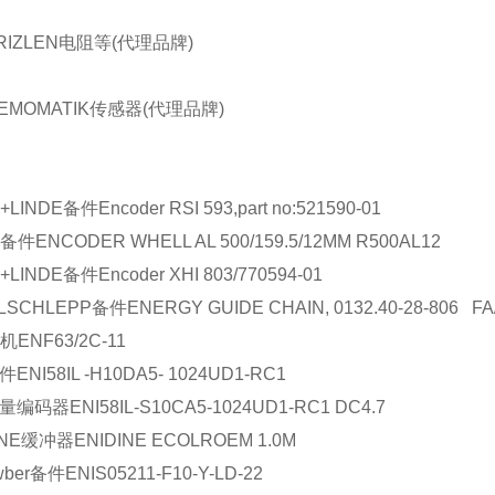
RIZLEN电阻等(代理品牌)
EMOMATIK传感器(代理品牌)
E+LINDE
备件
Encoder RSI 593,part no:521590-01
备件
ENCODER WHELL AL 500/159.5/12MM R500AL12
E+LINDE
备件
Encoder XHI 803/770594-01
LSCHLEPP
备件
ENERGY GUIDE CHAIN, 0132.40-28-806 FA
机
ENF63/2C-11
件
ENI58IL -H10DA5- 1024UD1-RC1
量编码器
ENI58IL-S10CA5-1024UD1-RC1 DC4.7
INE
缓冲器
ENIDINE ECOLROEM 1.0M
ber
备件
ENIS05211-F10-Y-LD-22