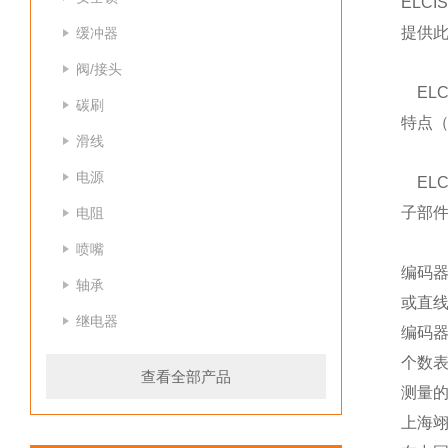
ELC
提供
缓冲器
阀/接头
ELC
碳刷
特点（
滑线
电源
ELC
子部
电阻
喷嘴
编码器
轴承
或直
继电器
编码
个数
查看全部产品
测量
上海