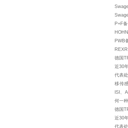
Swage
Swage
P+F
备
HOH
PWB
REXR
德国T
近30
代表
移传
ISI、
何一种
德国T
近30
代表