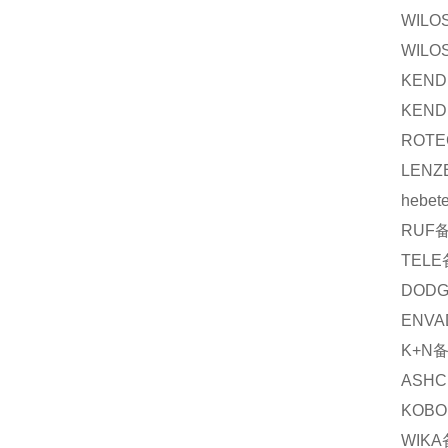
WILO
WILO
KEND
KEND
ROTE
LENZ
hebet
RUF
TELE
DOD
ENVA
K+N
ASHC
KOBO
WIKA