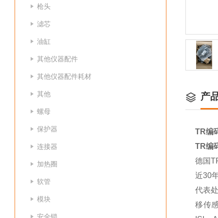
枪头
滤芯
油缸
其他仪器配件
其他仪器配件耗材
其他
产
螺母
保护器
TR编码
TR编码
连接器
德国T
加热圈
近30
软管
代表
模块
移传
安全锁