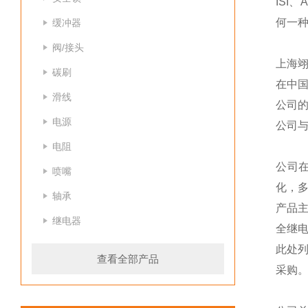
ISI、
何一种
缓冲器
阀/接头
上海
碳刷
在中
滑线
公司
电源
公司
电阻
公司
喷嘴
化，
轴承
产品
继电器
全继
此处
查看全部产品
采购