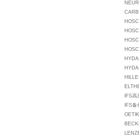
NEUR
CARB
HOS
HOS
HOS
HOS
HYDA
HYDA
HILL
ELTH
IFS
高
IFS
备
OETI
BECK
LENZ