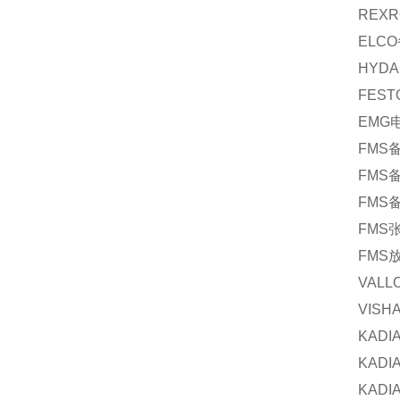
REXR
ELCO
HYDA
FEST
EMG
FMS
FMS
FMS
FMS
FMS
VALL
VISH
KADI
KADI
KADI