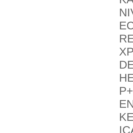
N
EC
R
X
DE
HE
P+
E
K
IC