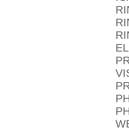
R
R
R
E
P
V
P
P
P
W