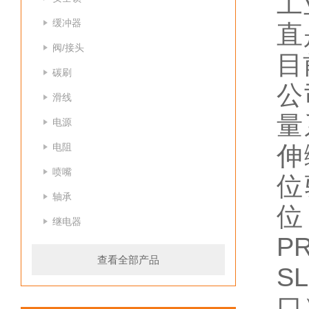
工
缓冲器
直
阀/接头
目
碳刷
公
滑线
量
电源
电阻
伸
喷嘴
位
轴承
位
继电器
P
查看全部产品
S
口