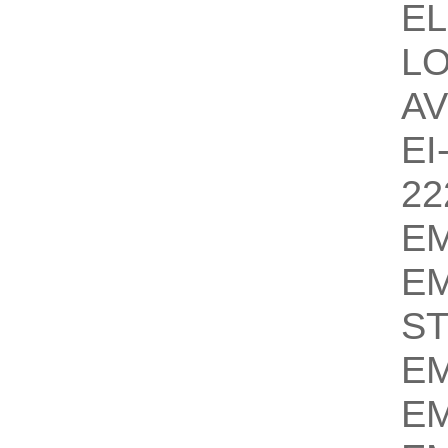
EL
L
AV
EI
22
E
E
S
E
E