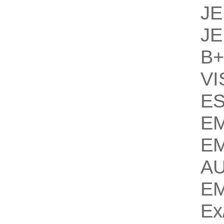
J
J
B
VI
E
E
E
A
E
Ex