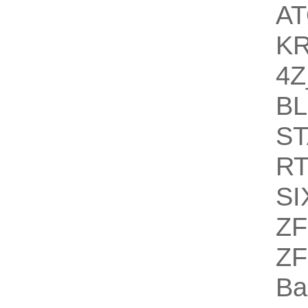
A
K
4Z
B
S
R
SI
ZF
ZF
Ba