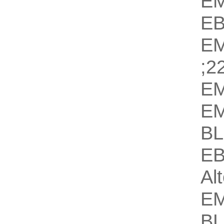
E
E
E
;2
E
E
B
E
Al
E
B