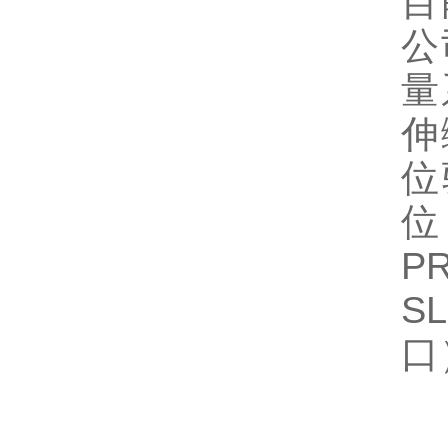
目
公
量
伸
位
位
P
S
口