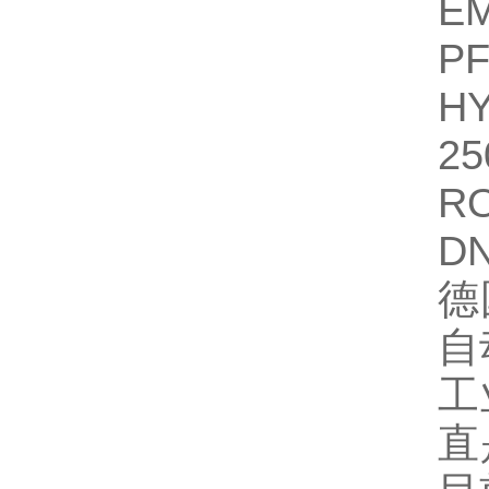
E
PF
H
25
RO
D
德
自
工
直