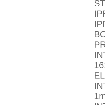
S
IP
IP
B
P
I
16
E
I
1