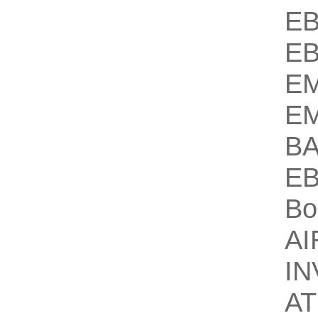
E
E
E
E
B
E
Bo
A
IN
A