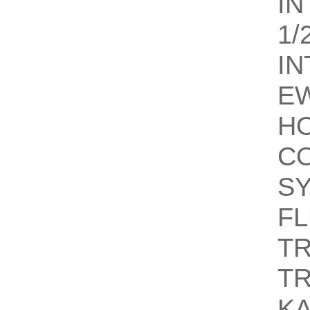
I
1/
I
E
H
C
SY
F
T
T
KA