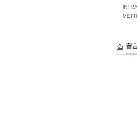
INFR
METT
留