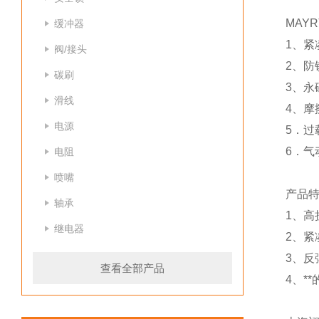
MAY
缓冲器
1、紧
阀/接头
2、防
碳刷
3、
滑线
4、摩
电源
5．过
6．气
电阻
喷嘴
产品
轴承
1、高
继电器
2、紧
3、反
查看全部产品
4、*