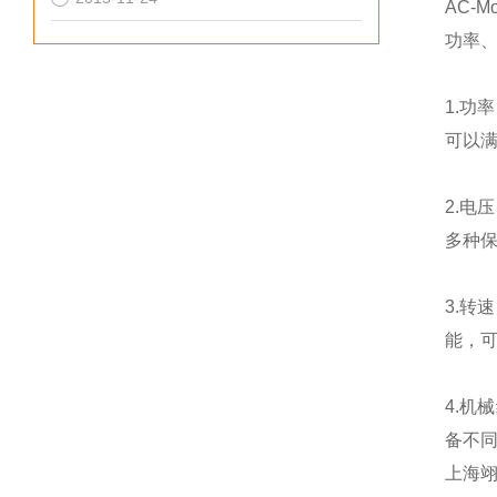
AC-
功率
1.功
可以
2.电
多种
3.转
能，
4.机
备不
上海