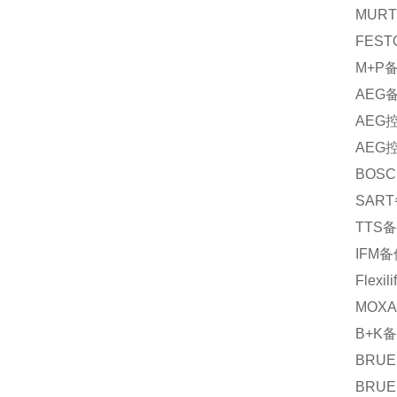
MURT
FEST
M+P
AEG
AEG
AEG
BOSC
SART
TTS
备
IFM
备
Flexilif
MOXA
B+K
备
BRUE
BRUE