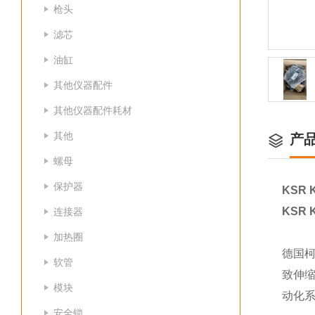
枪头
滤芯
油缸
其他仪器配件
其他仪器配件耗材
其他
产
螺母
保护器
KSR 
KSR 
连接器
加热圈
德国柯
软管
致伸
模块
动化
安全锁