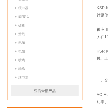
KSR
缓冲器
计更
阀/接头
碳刷
被应用
滑线
关在1
电源
KSR
电阻
械、
喷嘴
轴承
继电器
一、
查看全部产品
AC-
功率