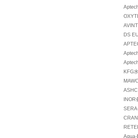
Aptec
OXYT
AVIN
DS E
APTE
Aptec
Aptec
KFG
MAWO
ASHC
INOR
SERA
CRAN
RETE
Aqua-