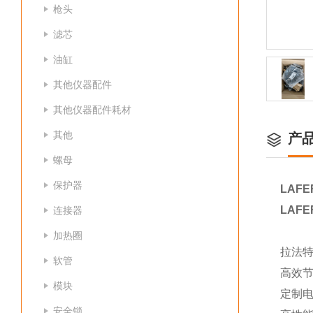
枪头
滤芯
油缸
其他仪器配件
其他仪器配件耗材
其他
产
螺母
保护器
LAF
LAF
连接器
加热圈
拉法特
软管
高效节
模块
定制
安全锁