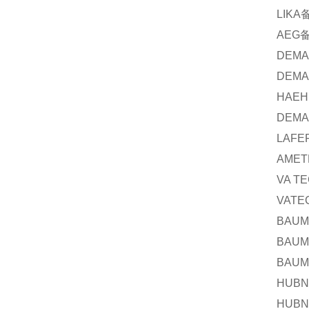
LIKA
AEG
DEM
DEM
HAEH
DEM
LAFE
AMET
VA T
VATE
BAUM
BAUM
BAUM
HUBN
HUBN