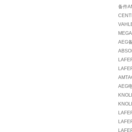
备件
A
CENT
VAHL
MEGA
AEG
ABSO
LAFE
LAFE
AMTA
AEG
KNOL
KNOL
LAFE
LAFE
LAFE