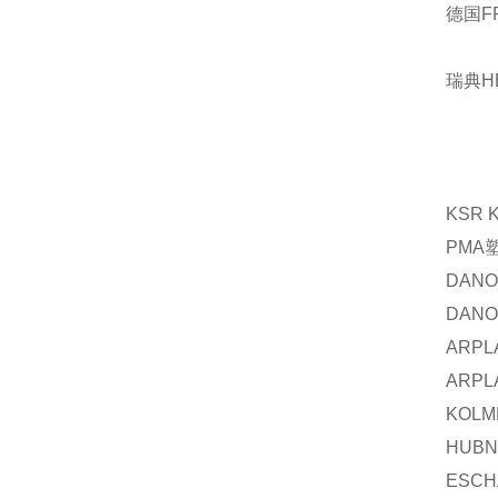
德国F
瑞典H
KSR 
PMA
DANO
DANO
ARPL
ARPL
KOLM
HUBN
ESCH