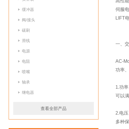
高性能
伺服
缓冲器
LIF
阀/接头
碳刷
滑线
一、
电源
AC-
电阻
功率
喷嘴
轴承
1.功
继电器
可以
查看全部产品
2.电
多种