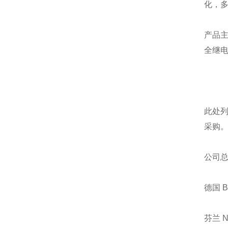
化，
产品
全继
此处
采购
公司
德国 
芬兰 