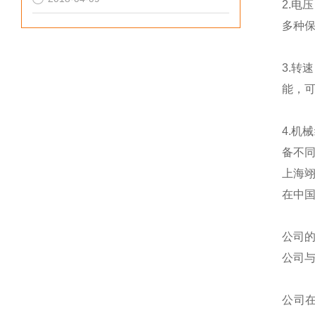
2.电
多种
3.转
能，
4.机
备不
上海
在中
公司
公司
公司