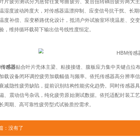
疲劳测试分为悬臂往复弯曲疲劳、复合扭转耦合疲劳两大主
温湿度波动跨度大，对传感器温漂抑制、应变信号抗干扰、长期
温度补偿、应变桥路优化设计，抵消户外试验室环境温差、交变
验，维持循环载荷下输出信号线性度恒定。
M传感器
贴合叶片壳体主梁、粘接接缝、腹板应力集中关键点位
加载设备闭环调控疲劳加载幅值与频率。依托传感器高分辨率信
衰减隐性疲劳缺陷，提前识别结构性能劣化趋势。同时传感器具
磁、震动信号杂讯，纯化疲劳原始测试数据。依托适配封装工艺
长周期、高可靠性疲劳型式试验质控需求。
篇：没有了