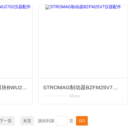
BIHL+WIEDEMANN模块BWU2702仪器配件
STROMAG制动器BZFM25V7仪器配件
More
下一页
末页
跳转到第
页