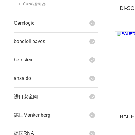
Carel控制器
Camlogic
bondioli pavesi
bernstein
ansaldo
进口安全阀
德国Mankenberg
德国RNA