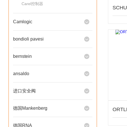
Carel控制器
Camlogic
bondioli pavesi
bernstein
ansaldo
进口安全阀
德国Mankenberg
德国RNA